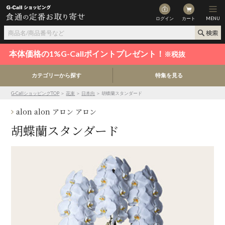
ログイン
カート
MENU
本体価格の1%G-Callポイントプレゼント！
※税抜
カテゴリーから探す
特集を見る
G-CallショッピングTOP
＞
花束
＞
日本向
＞ 胡蝶蘭スタンダード
alon alon アロン アロン
胡蝶蘭スタンダード