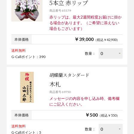
5本立 赤リップ
商品番号 65579
赤リップは、最大2週間程度お届けに掛か
る場合があります。（ご希望に添えない
場合もございます）
￥39,000
本体価格
（税込￥42,900）
送料無料
数量：
G-Callポイント：390
胡蝶蘭スタンダード
木札
商品番号 69750
メッセージの内容を申し込み時、備考欄
にご記入ください。
￥500
本体価格
（税込￥550）
送料無料
数量：
G-Callポイント：5