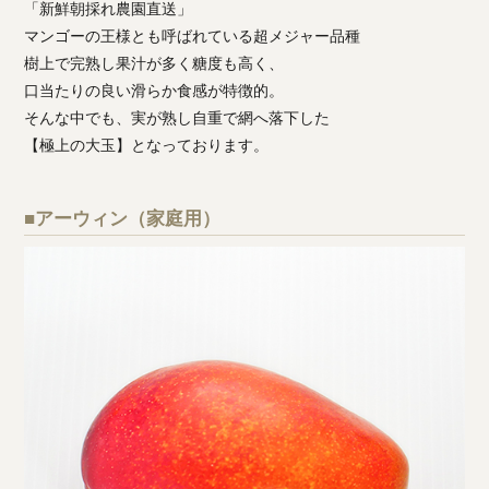
「新鮮朝採れ農園直送」
マンゴーの王様とも呼ばれている超メジャー品種
樹上で完熟し果汁が多く糖度も高く、
口当たりの良い滑らか食感が特徴的。
そんな中でも、実が熟し自重で網へ落下した
【極上の大玉】となっております。
■アーウィン（家庭用）