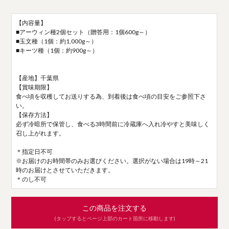
【内容量】
■アーウィン種2個セット（贈答用：1個600g～）
■玉文種（1個：約1,000g～）
■キーツ種（1個：約900g～）
【産地】千葉県
【賞味期限】
食べ頃を収穫してお送りする為、到着後は食べ頃の目安をご参照下さ
い。
【保存方法】
必ず冷暗所で保管し、食べる3時間前に冷蔵庫へ入れ冷やすと美味しく
召し上がれます。
＊指定日不可
※お届けのお時間帯のみお選びください。選択がない場合は19時～21
時のお届けとさせていただきます。
＊のし不可
この商品を注文する
(タップするとページ上部のカート箇所に移動します)