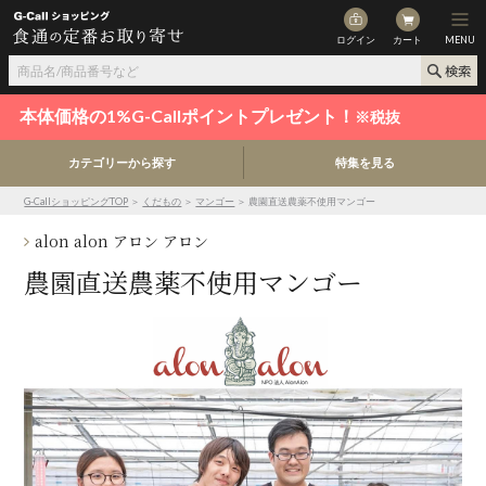
ログイン
カート
MENU
本体価格の1%G-Callポイントプレゼント！
※税抜
カテゴリーから探す
特集を見る
G-CallショッピングTOP
＞
くだもの
＞
マンゴー
＞ 農園直送農薬不使用マンゴー
alon alon アロン アロン
農園直送農薬不使用マンゴー