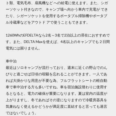
ト類、電気毛布、扇風機など への給電に使えます。また、シガ
ーソケット付きなので、キャンプ場へ向かう車内で充電が でき
たり、シガーソケットを使用するポータブル掃除機やポータブ
ル冷蔵庫などをアウトド アで使うこともできます。
1260WhのEFDELTAなら2名～3名で2泊以上の滞在におすすめで
す。また、DELTA Maxを使えば、4名以上のキャンプでも２日間
電気には困りません。
車中泊
最近はソロキャンプが流行っており、週末に近くの野山でのん
びりと過ごせば日頃の喧騒を忘れることができます。一人であ
れば大掛かりな用意が不要な為、フルフラットシートの軽自動
車で車中泊する方も多いですね。車を宿泊施設替わりに使用す
るとなると、電力の確保が重要になります。夏は室内の温度が
上がりますし、冬であればその逆になりますので冷暖房器具を
気兼ねなく使えるかどうかが満足度に直結すると言っても過言
ではないでしょう。