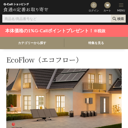
ログイン
カート
MENU
本体価格の1%G-Callポイントプレゼント！
※税抜
カテゴリーから探す
特集を見る
EcoFlow（エコフロー）