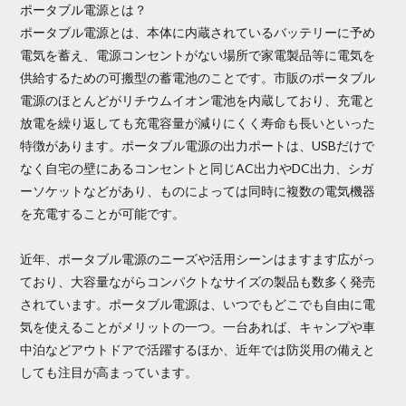
ポータブル電源とは？
ポータブル電源とは、本体に内蔵されているバッテリーに予め
電気を蓄え、電源コンセントがない場所で家電製品等に電気を
供給するための可搬型の蓄電池のことです。市販のポータブル
電源のほとんどがリチウムイオン電池を内蔵しており、充電と
放電を繰り返しても充電容量が減りにくく寿命も長いといった
特徴があります。ポータブル電源の出力ポートは、USBだけで
なく自宅の壁にあるコンセントと同じAC出力やDC出力、シガ
ーソケットなどがあり、ものによっては同時に複数の電気機器
を充電することが可能です。
近年、ポータブル電源のニーズや活用シーンはますます広がっ
ており、大容量ながらコンパクトなサイズの製品も数多く発売
されています。ポータブル電源は、いつでもどこでも自由に電
気を使えることがメリットの一つ。一台あれば、キャンプや車
中泊などアウトドアで活躍するほか、近年では防災用の備えと
しても注目が高まっています。