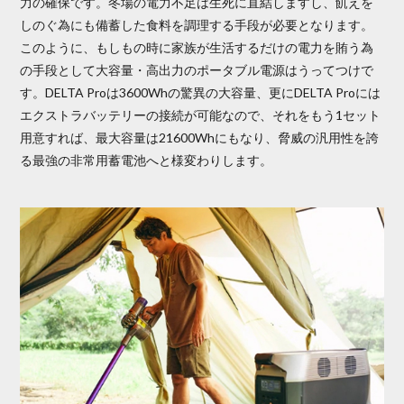
力の確保です。冬場の電力不足は生死に直結しますし、飢えを
しのぐ為にも備蓄した食料を調理する手段が必要となります。
このように、もしもの時に家族が生活するだけの電力を賄う為
の手段として大容量・高出力のポータブル電源はうってつけで
す。DELTA Proは3600Whの驚異の大容量、更にDELTA Proには
エクストラバッテリーの接続が可能なので、それをもう1セット
用意すれば、最大容量は21600Whにもなり、脅威の汎用性を誇
る最強の非常用蓄電池へと様変わりします。