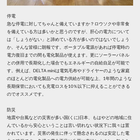
停電
急な停電に対してちゃんと備えていますか？ロウソクや非常食
を備えている方は多いかと思うのですが、肝心の電力について
は「しょうがない」と諦めている方が多いのではないでしょう
か。そんな皆様に朗報です。ポータブル電源があれば停電時の
電力復旧までの間も電化製品が使えます。更にソーラーパネル
との併用で長期化した場合でもエネルギーの自給自足が可能で
す。例えば、DELTA miniは電気毛布やドライヤーのような家庭
のほとんどの電化製品への電力供給が可能な上、1年間のような
長期保管においても充電ロスを10％以下に抑えることができる
のでオススメです。
防災
地震や台風などの災害が多い国(くに)日本、もはやどの地域に住
んでいるから安心ということは言い切れない状況下に我々は置
かれています。災害の発生に伴って懸念されるのは安定した電