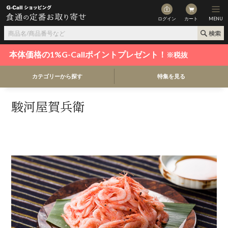
ログイン
カート
MENU
本体価格の1%G-Callポイントプレゼント！
※税抜
カテゴリーから探す
特集を見る
駿河屋賀兵衛