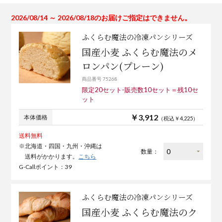
2026/08/14 ～ 2026/08/18のお届けご指定はできません。
ふくらむ魔法の冷凍パンシリーズ
国産小麦 ふくらむ魔法のメ
ロンパン(プレーン)
商品番号 75268
限定20セット-販売数10セット＝残10セ
ット
￥3,912
本体価格
（税込￥4,225）
送料無料
※北海道・四国・九州・沖縄は
数量：
送料がかかります。
こちら
G-Callポイント：39
ふくらむ魔法の冷凍パンシリーズ
国産小麦 ふくらむ魔法のク