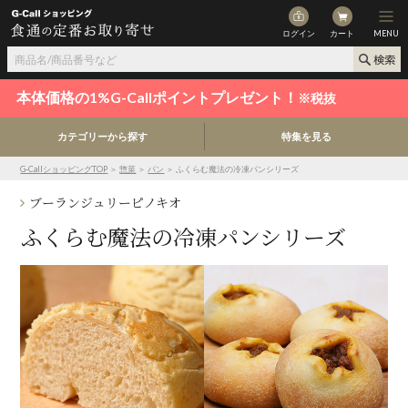
ログイン
カート
MENU
本体価格の1%G-Callポイントプレゼント！
※税抜
カテゴリーから探す
特集を見る
G-CallショッピングTOP
＞
惣菜
＞
パン
＞ ふくらむ魔法の冷凍パンシリーズ
ブーランジュリーピノキオ
ふくらむ魔法の冷凍パンシリーズ