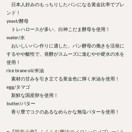
日本人好みのもっちりしたパンになる黄金比率でブレ
ンド！
yeast/酵母
トレハロースが多い、白神こだま酵母を使用！
water/水
おいしいパン作りに適した、パン酵母の働きを活発に
するやや酸性で、発酵がスムーズに進むやや硬水の水を
使用！
rice brane oil/米油
素材の甘みを引き立てる黄金色に輝く米油を使用！
egg/タマゴ
新鮮な国産卵を使用！
butter/バター
香り豊でコクのあるなめらかな無塩バターを使用！
■【国産小麦】ふくらむ魔法のメロンパン(プレーン)