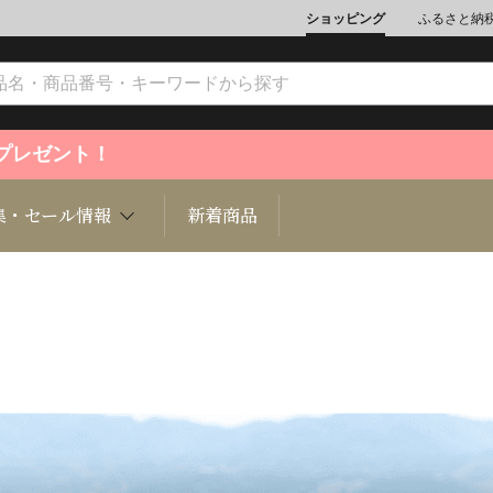
ショッピング
ふるさと納
ントプレゼント！
集・セール情報
新着商品
文化
魚介類
ジュエリー
肉類
インテリ
ション
総菜
定期購読雑誌
麺類/つ
書籍