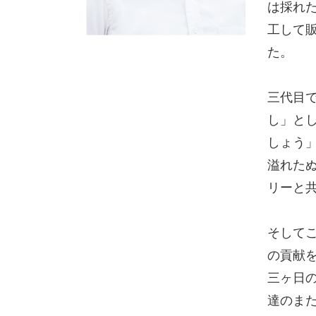
は採れ
工して
た。
三代目
し」と
しょう
溢れた
リーと
そしてこ
の貢献
三ヶ日
達のま