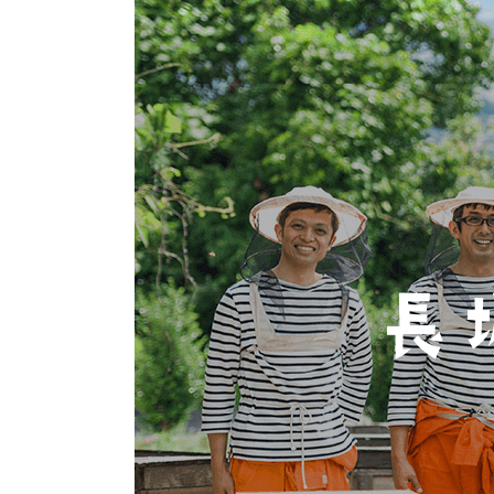
お酒
家電
珈琲/茶
キッズ
鍋
健康/美容
旬の食
ペット
産地検索