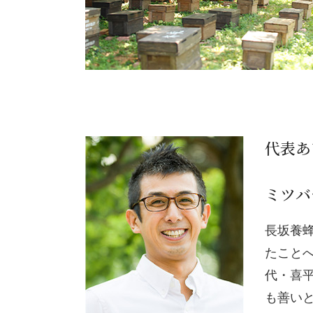
代表あ
ミツバ
長坂養
たことへ
代・喜
も善い