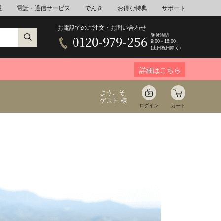
税
電話・通信サービス
でんき
お得な特典
サポート
お電話でのご注文・お問い合わせ
受付時間
0120-979-256
9:00～18:00
(土日祝日除く)
詳細はこちら
ようこそ
ゲスト 様
ログイン
カート
ア
野菜
花束ギフト
ゆ
ミネラルウォーター
音楽