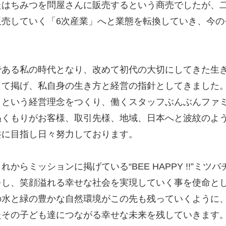
たはちみつを問屋さんに販売するという商売でしたが、
販売していく「6次産業」へと業態を転換していき、今の
である私の時代となり、改めて初代の大切にしてきた生
して掲げ、私自身の生き方と経営の指針としてきました
」という経営理念をつくり、働くスタッフぶんぶんファ
ぬくもりがお客様、取引先様、地域、日本へと波紋のよ
共に目指し日々努力しております。
れからミッションに掲げている“BEE HAPPY !!”
をし、笑顔溢れる幸せな社会を実現していく事を使命と
の水と緑の豊かな自然環境がこの先も残っていくように
たその子ども達につながる幸せな未来を残していきます