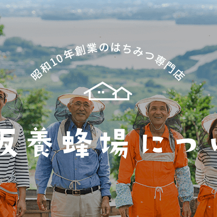
/ドリンク
ベビー
調味料
伝統工芸
乳製品/
事務用品
材
関連
ギフト
豊洲お取