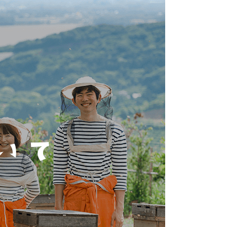
蜂蜜
パン
防災関連
り寄せ
健康/美容