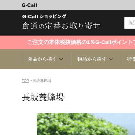
ご注文の本体税抜価格の1％G-Callポイ
食品から探す
物品から探す
特
食品から探す
物品から探す
特集・セール情報
TOP
> 長坂養蜂場
長坂養蜂場
くだもの
趣味・雑貨
お米
芸能・
洋菓子
キッチン用品
和菓子
ファッ