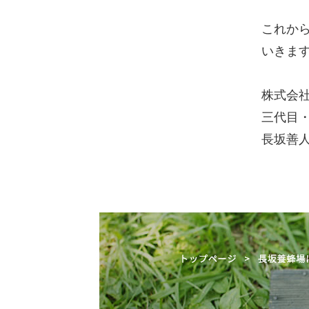
これか
いきま
株式会
三代目
長坂善