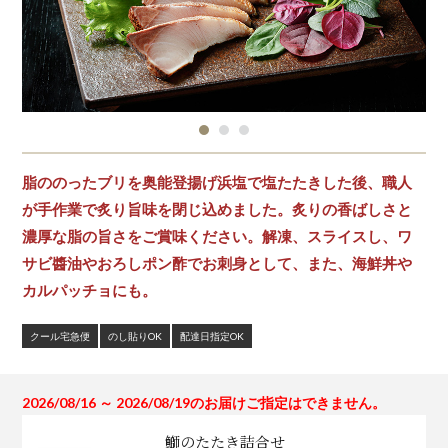
脂ののったブリを奥能登揚げ浜塩で塩たたきした後、職人
が手作業で炙り旨味を閉じ込めました。炙りの香ばしさと
濃厚な脂の旨さをご賞味ください。解凍、スライスし、ワ
サビ醬油やおろしポン酢でお刺身として、また、海鮮丼や
カルパッチョにも。
クール宅急便
のし貼りOK
配達日指定OK
2026/08/16 ～ 2026/08/19のお届けご指定はできません。
鰤のたたき詰合せ