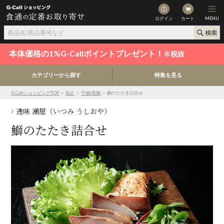
ログイン
カート
MENU
本体価格の1%G-Callポイントプレゼント！
※税抜
カテゴリーから探す
特集を見る
G-CallショッピングTOP
＞
魚介
＞
干物/煮物
＞ 鰤のたたき詰合せ
逸味 潮屋（いつみ うしおや）
鰤のたたき詰合せ