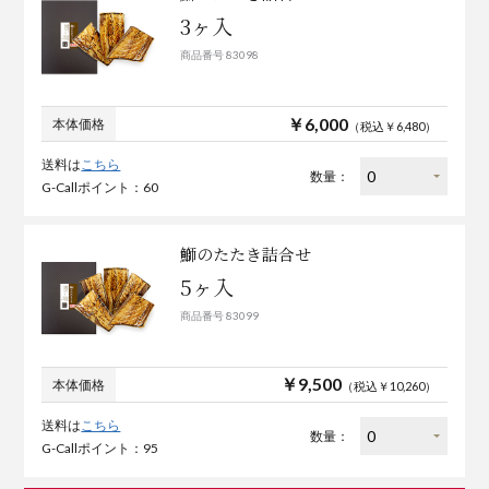
3ヶ入
商品番号 83098
￥6,000
本体価格
（税込￥6,480）
送料は
こちら
数量：
G-Callポイント：60
鰤のたたき詰合せ
5ヶ入
商品番号 83099
￥9,500
本体価格
（税込￥10,260）
送料は
こちら
数量：
G-Callポイント：95