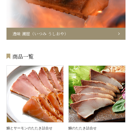
逸味 潮屋（いつみ うしおや）
商品一覧
鰤とサーモンのたたき詰合せ
鰤のたたき詰合せ