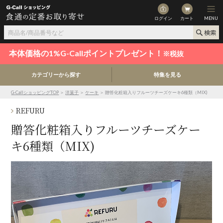
ログイン
カート
MENU
本体価格の1%G-Callポイントプレゼント！
※税抜
カテゴリーから探す
特集を見る
G-CallショッピングTOP
＞
洋菓子
＞
ケーキ
＞ 贈答化粧箱入りフルーツチーズケーキ6種類（MIX)
REFURU
贈答化粧箱入りフルーツチーズケー
キ6種類（MIX)