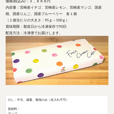
価格(税込み)：３，８８８円
内容量：宮崎産イチゴ、宮崎産レモン、宮崎産マンゴ、国産
桃、国産りんご、国産ブルーベリー 各１個
（１個当たりの大きさ：95ｇ～100ｇ）
賞味期限：製造日から冷凍保存で90日
配送方法：冷凍便でお届けします。
のし：中元、歳暮、無地のみ（名入れ不可）
原材料：
マンゴ