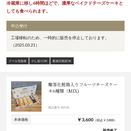
冷蔵庫に移し6時間ほどで、濃厚なベイクドチーズケーキと
しても食べられます。
申込受付
工場移転のため、一時的に販売を停止しております。
（2025.03.21）
クール宅急便
のし貼りOK
配達日指定OK
贈答化粧箱入りフルーツチーズケー
キ6種類（MIX)
商品番号 90038
￥3,600
本体価格
（税込￥3,888）
販売終了