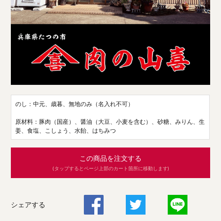
のし：中元、歳暮、無地のみ（名入れ不可）
原材料：豚肉（国産）、醤油（大豆、小麦を含む）、砂糖、みりん、生
姜、食塩、こしょう、水飴、はちみつ
この商品を注文する
(タップするとページ上部のカート箇所に移動します)
シェアする