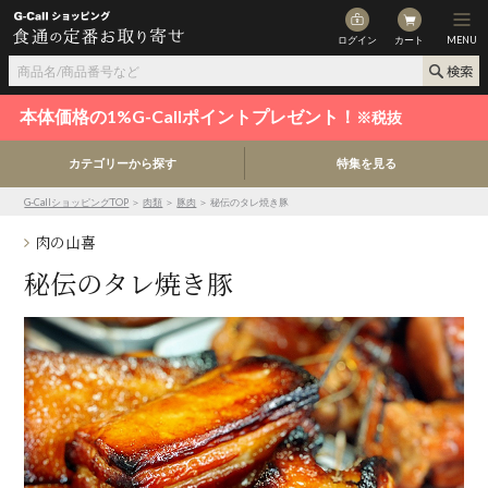
ログイン
カート
MENU
本体価格の1%G-Callポイントプレゼント！
※税抜
カテゴリーから探す
特集を見る
G-CallショッピングTOP
＞
肉類
＞
豚肉
＞ 秘伝のタレ焼き豚
肉の山喜
秘伝のタレ焼き豚