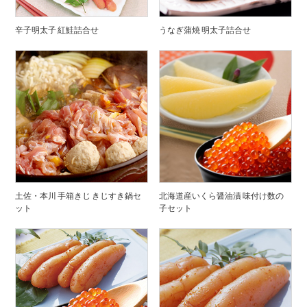
辛子明太子 紅鮭詰合せ
うなぎ蒲焼 明太子詰合せ
土佐・本川 手箱きじ きじすき鍋セ
北海道産いくら醤油漬 味付け数の
ット
子セット