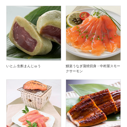
いとふ 生麩まんじゅう
鰻楽うなぎ蒲焼切身・中村屋スモー
クサーモン