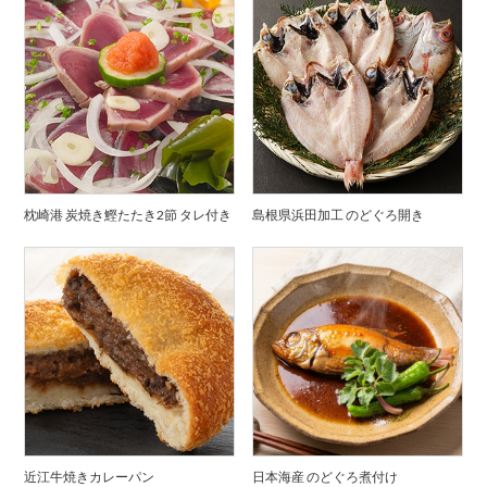
枕崎港 炭焼き鰹たたき2節 タレ付き
島根県浜田加工 のどぐろ開き
近江牛焼きカレーパン
日本海産 のどぐろ煮付け