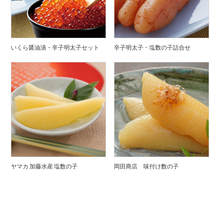
いくら醤油漬・辛子明太子セット
辛子明太子・塩数の子詰合せ
ヤマカ 加藤水産 塩数の子
岡田商店 味付け数の子