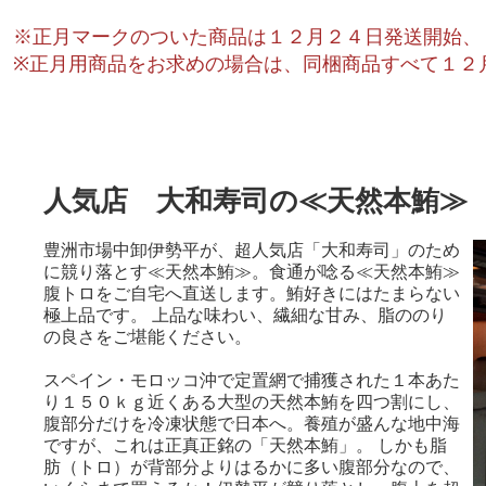
※正月マークのついた商品は１２月２４日発送開始、
※正月用商品をお求めの場合は、同梱商品すべて１２
人気店 大和寿司の≪天然本鮪≫
豊洲市場中卸伊勢平が、超人気店「大和寿司」のため
に競り落とす≪天然本鮪≫。食通が唸る≪天然本鮪≫
腹トロをご自宅へ直送します。鮪好きにはたまらない
極上品です。 上品な味わい、繊細な甘み、脂ののり
の良さをご堪能ください。
スペイン・モロッコ沖で定置網で捕獲された１本あた
り１５０ｋｇ近くある大型の天然本鮪を四つ割にし、
腹部分だけを冷凍状態で日本へ。養殖が盛んな地中海
ですが、これは正真正銘の「天然本鮪」。 しかも脂
肪（トロ）が背部分よりはるかに多い腹部分なので、