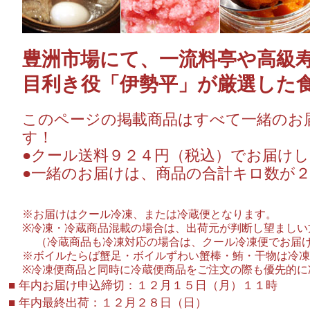
豊洲市場にて、一流料亭や高級
目利き役「伊勢平」が厳選した
このページの掲載商品はすべて一緒のお
す！
●クール送料９２４円（税込）でお届け
●一緒のお届けは、商品の合計キロ数が
※お届けはクール冷凍、または冷蔵便となります。
※冷凍・冷蔵商品混載の場合は、出荷元が判断し望ましい
（冷蔵商品も冷凍対応の場合は、クール冷凍便でお届け
※ボイルたらば蟹足・ボイルずわい蟹棒・鮪・干物は冷凍
※冷凍便商品と同時に冷蔵便商品をご注文の際も優先的に
■ 年内お届け申込締切：１２月１５日（月）１１時
■ 年内最終出荷：１２月２８日（日）