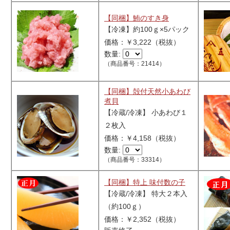
【同梱】鮪のすき身
【冷凍】約100ｇ×5パック
価格：￥3,222（税抜）
数量:
（商品番号：21414）
【同梱】殻付天然小あわび
煮貝
【冷蔵/冷凍】 小あわび１
２枚入
価格：￥4,158（税抜）
数量:
（商品番号：33314）
【同梱】特上 味付数の子
【冷蔵/冷凍】 特大２本入
（約100ｇ）
価格：￥2,352（税抜）