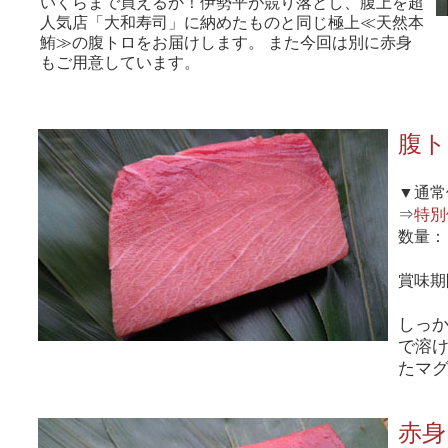
いくらまで買えるか！伊勢平が競り落とし、腹上を超
人気店「大和寿司」に納めたものと同じ極上≪天然本
鮪≫の腹トロをお届けします。 また今回は別に赤身
もご用意しています。
腹ト
▼通常
⇒
特別
数量
賞味期
しっ
で溶
たマ
赤身