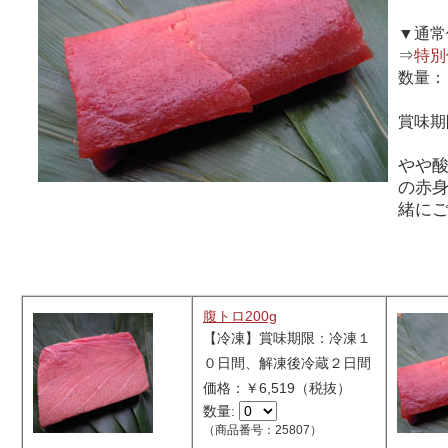
▼通常
⇒
特別
数量
賞味期
やや
の赤
緒に
腹トロ200g
【冷凍】賞味期限：冷凍１
０日間、解凍後冷蔵２日間
価格：￥6,519（税抜）
数量:
（商品番号：25807）