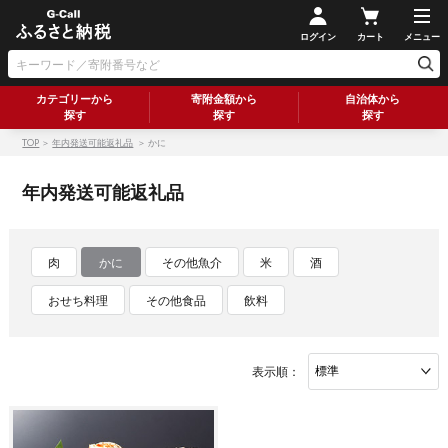
ログイン
カート
メニュー
カテゴリーから
寄附金額から
自治体から
探す
探す
探す
TOP
＞
年内発送可能返礼品
＞ かに
年内発送可能返礼品
肉
かに
その他魚介
米
酒
おせち料理
その他食品
飲料
表示順：