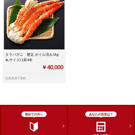
タラバガニ 蟹足 ボイル済み1kg
4Lサイズ/1肩4本
￥40,000
北海道弟子屈町
初めての方へ
あなたの目安は？