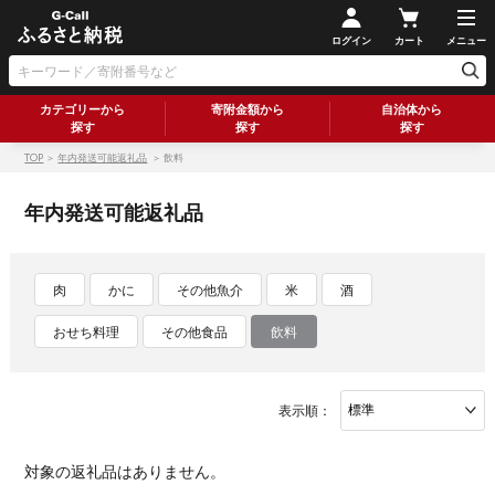
ログイン
カート
メニュー
カテゴリーから
寄附金額から
自治体から
探す
探す
探す
TOP
＞
年内発送可能返礼品
＞ 飲料
年内発送可能返礼品
肉
かに
その他魚介
米
酒
おせち料理
その他食品
飲料
表示順：
対象の返礼品はありません。