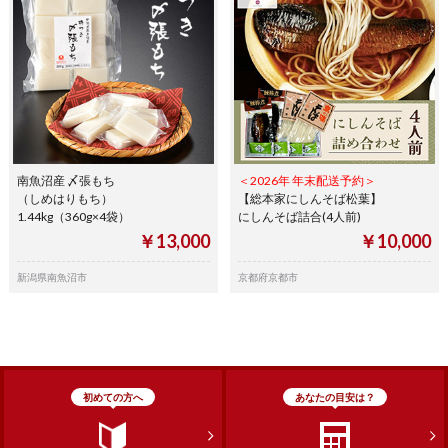
南魚沼産 〆張もち
＜2026年 年末配送予約＞
（しめはりもち）
【総本家にしんそば松葉】
1.44kg（360g×4袋）
にしんそば詰合(4人前)
￥13,000
￥10,000
新潟県南魚沼市
京都府京都市
初めての方へ
あなたの目安は？