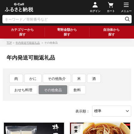
ログイン
カート
メニュー
カテゴリーから
寄附金額から
自治体から
探す
探す
探す
TOP
＞
年内発送可能返礼品
＞ その他食品
年内発送可能返礼品
肉
かに
その他魚介
米
酒
おせち料理
その他食品
飲料
表示順：