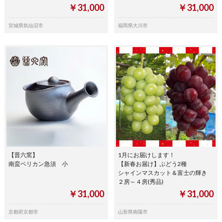
￥31,000
￥31,000
宮城県気仙沼市
福岡県大川市
【晋六窯】
1月にお届けします！
南蛮ペリカン急須 小
【新春お届け】ぶどう2種
シャインマスカット＆富士の輝き
２房～４房(秀品)
￥31,000
￥31,000
京都府京都市
山形県南陽市