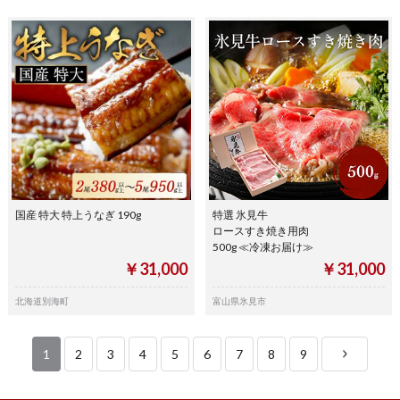
国産 特大 特上うなぎ 190g
特選 氷見牛
ロースすき焼き用肉
500g ≪冷凍お届け≫
￥31,000
￥31,000
北海道別海町
富山県氷見市
1
2
3
4
5
6
7
8
9