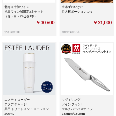
北海道十勝ワイン
生本ずわいがに
池田ワイン城限定3本セット
特大棒ポーション 1kg
（赤・白・ロゼ各1本）
￥30,600
￥31,000
北海道池田町
宮城県気仙沼市
エスティ ローダー
ツヴィリング
アクア チャージ
ツイン フィンII
薬用 トリートメント ローション
マルチパーパスナイフ
200mL
165mm/180mm