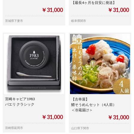
【最長4ヶ月を目安に発送】
￥31,000
￥31,000
茨城県下妻市
岐阜県関市
宮崎キャビア1983
【古串屋】
バエリ クラシック
鱧そうめんセット（4人前）
＜冷蔵届け＞
￥31,000
￥31,000
宮崎県延岡市
山口県下関市