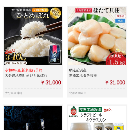
令和8年産 新米先行予約
網走前浜産
大分県玖珠町産 ひとめぼれ
無添加ホタテ貝柱
￥31,000
￥31,000
大分県玖珠町
北海道網走市