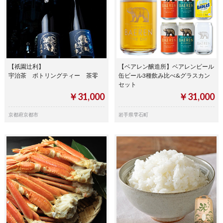
【祇園辻利】
【ベアレン醸造所】ベアレンビール
宇治茶 ボトリングティー 茶零
缶ビール3種飲み比べ&グラスカン
セット
￥31,000
￥31,000
京都府京都市
岩手県雫石町