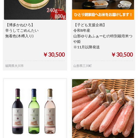
【博多かねひろ】
【子ども支援企画】
辛うしてごめんたい
令和8年産
無着色(木樽入り)
山形ゆりあふぁーむの特別栽培米つ
や姫
※11月以降発送
￥30,500
￥30,500
福岡県大川市
山形県三川町