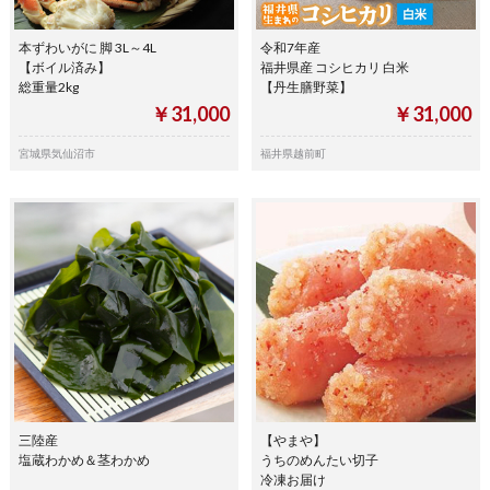
本ずわいがに 脚 3L～4L
令和7年産
【ボイル済み】
福井県産 コシヒカリ 白米
総重量2kg
【丹生膳野菜】
￥31,000
￥31,000
宮城県気仙沼市
福井県越前町
三陸産
【やまや】
塩蔵わかめ＆茎わかめ
うちのめんたい切子
冷凍お届け