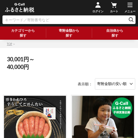
ログイン
カート
メニュー
カテゴリーから
寄附金額から
自治体から
探す
探す
探す
TOP
＞
30,001円～
40,000円
表示順：