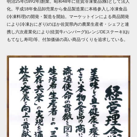
明治25年(1892年)創業。昭和48年に佐賀冷凍食品(株)として法人
化。平成18年食品卸売業から食品製造業に本格参入し冷凍食品
(冷凍料理)の開発・製造を開始。マーケットインによる商品開発
により(冷凍おにぎり)のほか佐賀県内の農業生産者・シェフと連
携し六次産業化により(佐賀牛ハンバーグ)(レンジDEステーキ)(お
もてなし寿司)等、付加価値の高い商品づくりを追求している。