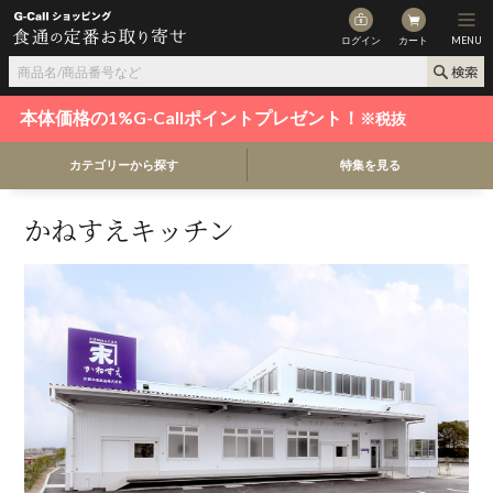
ログイン
カート
MENU
本体価格の1%G-Callポイントプレゼント！
※税抜
カテゴリーから探す
特集を見る
かねすえキッチン