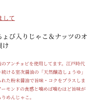
蜂蜜
パン
防災関連
まして
り寄せ
健康/美容
ちょび入りじゃこ＆ナッツのオ
漬け
造のアンチョビを使用してます。江戸時代
り続ける室次醤油の「天然醸造しょうゆ」
られた粉末醤油で旨味・コクをプラスしま
アーモンドの食感と噛めば噛むほど旨味が
ちりめんじゃこ。