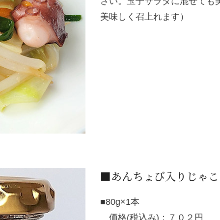
さい。玉子サラダに混ぜても
美味しく召上れます）
■あんちょび入りじゃこ
■80g×1本
価格(税込み)：７０２円