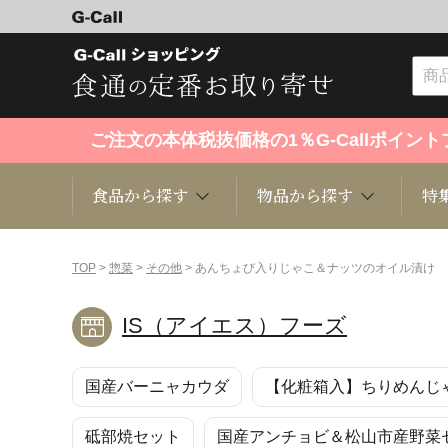
ご注文の本体税抜価格の1％G-Callポイ
食品から探す
物品から探す
特
食品から探す
物品から探す
特集・セール情報
TOP
>
惣菜
>
その他
> あんちょび入りじゃこ＆ナッツのオイル漬け
IS（アイエス）フーズ
くだもの
趣味・雑貨
お米
芸能・
国産バーニャカウダ
【化粧箱入】ちりめんじ
洋菓子
キッチン用品
和菓子
ファッ
砥部焼セット
国産アンチョビ＆松山市産野菜