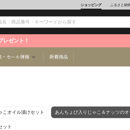
ショッピング
ふるさと納
ントプレゼント！
集・セール情報
新着商品
文化
魚介類
ジュエリー
肉類
インテリ
ゃこオイル漬けセット
あんちょび入りじゃこ＆ナッツのオ
ション
総菜
定期購読雑誌
麺類/つ
書籍
セット