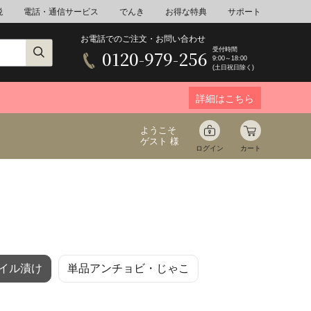
税
電話・通信サービス
でんき
お得な特典
サポート
お電話でのご注文・お問い合わせ
受付時間
0120-979-256
9:00～18:00
(土日祝日除く)
詳細はこちら
ようこそ
ゲスト 様
ログイン
カート
ア
野菜
花束ギフト
イル漬け
単品アンチョビ・じゃこ
ゆ
ミネラルウォーター
音楽