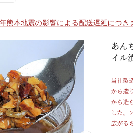
/ドリンク
ベビー
調味料
伝統工芸
乳製品/
事務用品
8年熊本地震の影響による配送遅延につき
材
関連
ギフト
豊洲お取
あん
イル
当社製
から造
から造
した。
広がる