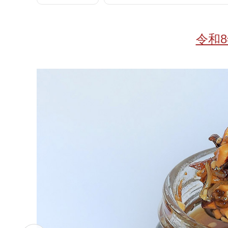
お酒
家電
珈琲/茶
キッズ
令和
鍋
健康/美容
旬の食
ペット
産地検索