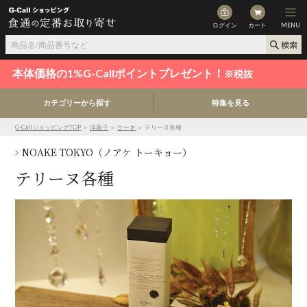
ログイン
カート
MENU
本体価格の1%G-Callポイントプレゼント！
※税抜
カテゴリーから探す
特集を見る
G-CallショッピングTOP
＞
洋菓子
＞
ケーキ
＞ テリーヌ各種
NOAKE TOKYO（ノアケ トーキョー）
テリーヌ各種