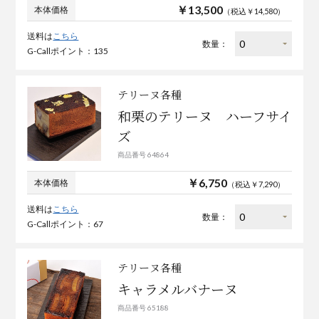
￥13,500
本体価格
（税込￥14,580）
送料は
こちら
数量：
G-Callポイント：135
テリーヌ各種
和栗のテリーヌ ハーフサイ
ズ
商品番号 64864
￥6,750
本体価格
（税込￥7,290）
送料は
こちら
数量：
G-Callポイント：67
テリーヌ各種
キャラメルバナーヌ
商品番号 65188