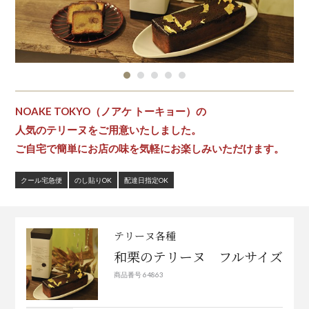
NOAKE TOKYO（ノアケ トーキョー）の
人気のテリーヌをご用意いたしました。
ご自宅で簡単にお店の味を気軽にお楽しみいただけます。
クール宅急便
のし貼りOK
配達日指定OK
テリーヌ各種
和栗のテリーヌ フルサイズ
商品番号 64863