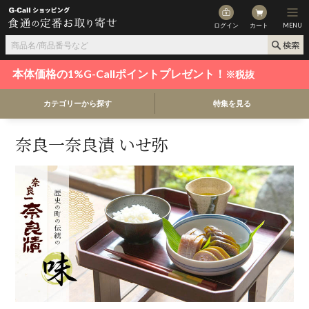
ログイン
カート
MENU
本体価格の1%G-Callポイントプレゼント！
※税抜
カテゴリーから探す
特集を見る
奈良一奈良漬 いせ弥