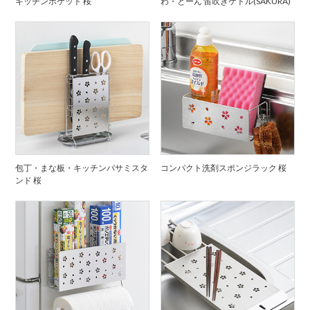
キッチンポケット 桜
わ・とーん 笛吹きケトル(SAKURA)
包丁・まな板・キッチンバサミスタ
コンパクト洗剤スポンジラック 桜
ンド 桜