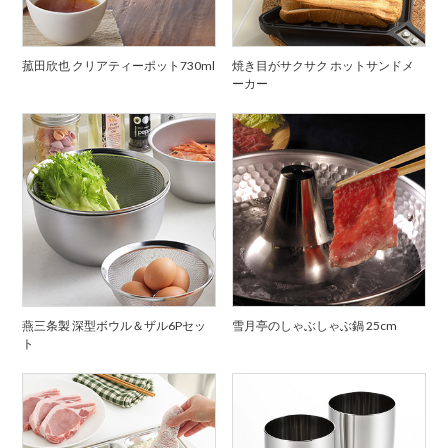
菰田欣也 クリアティーポット730ml
焼き目がサクサク ホットサンドメ
ーカー
燕三条製 深型ボウル＆ザル6Pセッ
雪月亭のしゃぶしゃぶ鍋 25cm
ト