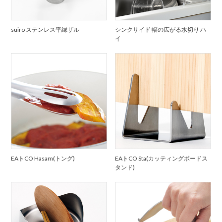
suiro ステンレス平縁ザル
シンクサイド 幅の広がる水切り ハ
イ
EAトCO Hasam(トング)
EAトCO Sta(カッティングボードス
タンド)