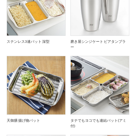
ステンレス3連バット 深型
磨き屋シンジケート ビアタンブラ
ー
天御膳 揚げ物バット
タテでもヨコでも連結バット(アミ
付)