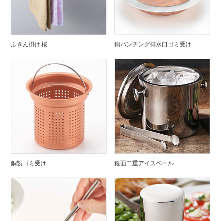
ふきん掛け 桜
銅パンチング排水口ゴミ受け
銅製ゴミ受け
鏡面二重アイスペール