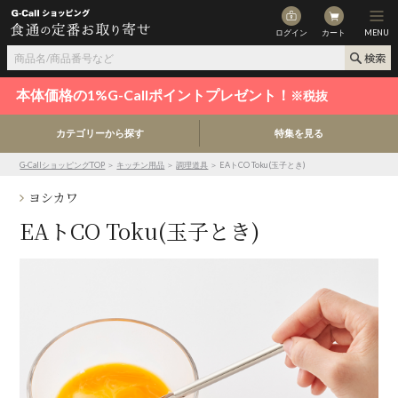
ログイン
カート
MENU
本体価格の1%G-Callポイントプレゼント！
※税抜
カテゴリーから探す
特集を見る
G-CallショッピングTOP
＞
キッチン用品
＞
調理道具
＞ EAトCO Toku(玉子とき)
ヨシカワ
EAトCO Toku(玉子とき)