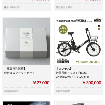
神奈川県横浜市
愛知県名古屋市
【鹿田喜造漆店】
【WONKA】
金継ぎスターターセット
折畳電動アシスト自転車
WONKA 20インチ6段変速
￥27,000
￥300,000
京都府京都市
京都府京都市