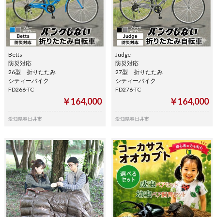
Betts
Judge
防災対応
防災対応
26型 折りたたみ
27型 折りたたみ
シティーバイク
シティーバイク
FD266-TC
FD276-TC
￥164,000
￥164,000
愛知県春日井市
愛知県春日井市