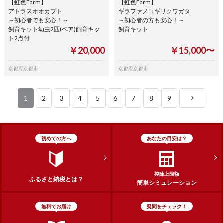
【虹色Farm】
【虹色Farm】
アトラスオオカブト
ギラファノコギリクワガタ
～初心者でも安心！～
～初心者の方も安心！～
飼育キット幼虫2匹(ペア)飼育キッ
飼育キット
ト2点付
￥20,000
￥15,000〜
京都府京都市
京都府京都市
1
2
3
4
5
6
7
8
9
初めての方へ
あなたの目安は？
控除上限額
ふるさと納税とは？
簡単シミュレーション
無料でお届け
疑問をチェック！