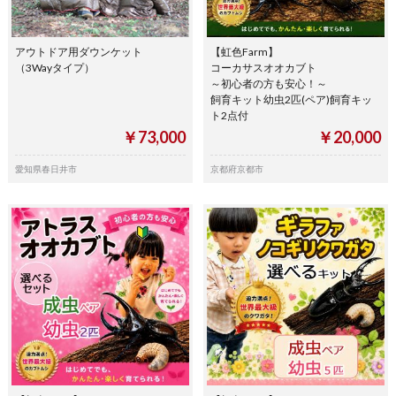
アウトドア用ダウンケット
【虹色Farm】
（3Wayタイプ）
コーカサスオオカブト
～初心者の方も安心！～
飼育キット幼虫2匹(ペア)飼育キッ
ト2点付
￥73,000
￥20,000
愛知県春日井市
京都府京都市