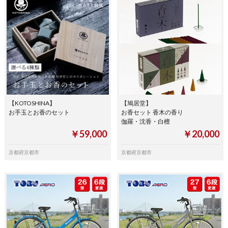
【KOTOSHINA】
【鳩居堂】
お手玉とお香のセット
お香セット 香木の香り
伽羅・沈香・白檀
￥59,000
￥20,000
京都府京都市
京都府京都市