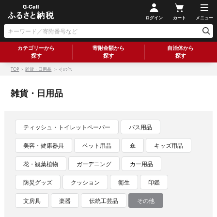
ログイン
カート
メニュー
カテゴリーから
寄附金額から
自治体から
探す
探す
探す
TOP
＞
雑貨・日用品
＞ その他
雑貨・日用品
ティッシュ・トイレットペーパー
バス用品
美容・健康器具
ペット用品
傘
キッズ用品
花・観葉植物
ガーデニング
カー用品
防災グッズ
クッション
衛生
印鑑
文房具
楽器
伝統工芸品
その他