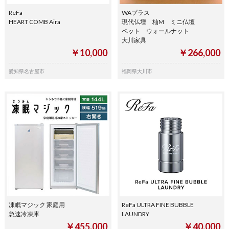
ReFa
WAプラス
HEART COMB Aira
現代仏壇 杣M ミニ仏壇
ペット ウォールナット
大川家具
￥10,000
￥266,000
愛知県名古屋市
福岡県大川市
凍眠マジック 家庭用
ReFa ULTRA FINE BUBBLE
急速冷凍庫
LAUNDRY
￥455,000
￥40,000