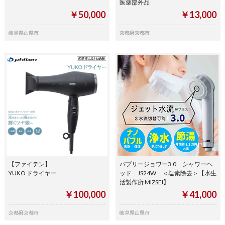
医薬部外品
￥50,000
￥13,000
岐阜県山県市
京都府京都市
【ファイテン】
バブリージョワー3.0 シャワーヘ
YUKO ドライヤー
ッド JS24W ＜塩素除去＞【水生
活製作所 MIZSEI】
￥100,000
￥41,000
京都府京都市
岐阜県山県市