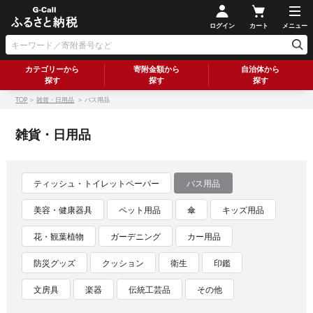
ログイン
カート
メニュー
カテゴリーから
寄附金額から
自治体から
探す
探す
探す
TOP
＞
雑貨・日用品
＞ バス用品
雑貨・日用品
ティッシュ・トイレットペーパー
バス用品
美容・健康器具
ペット用品
傘
キッズ用品
花・観葉植物
ガーデニング
カー用品
防災グッズ
クッション
衛生
印鑑
文房具
楽器
伝統工芸品
その他