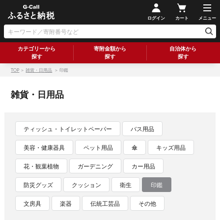
ログイン
カート
メニュー
カテゴリーから
寄附金額から
自治体から
探す
探す
探す
TOP
＞
雑貨・日用品
＞ 印鑑
雑貨・日用品
ティッシュ・トイレットペーパー
バス用品
美容・健康器具
ペット用品
傘
キッズ用品
花・観葉植物
ガーデニング
カー用品
防災グッズ
クッション
衛生
印鑑
文房具
楽器
伝統工芸品
その他