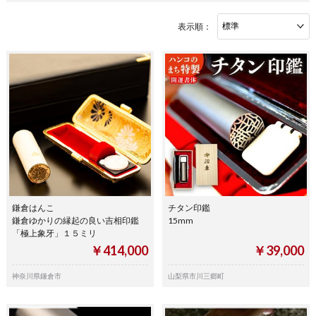
表示順：
鎌倉はんこ
チタン印鑑
鎌倉ゆかりの縁起の良い吉相印鑑
15mm
「極上象牙」１５ミリ
￥414,000
￥39,000
神奈川県鎌倉市
山梨県市川三郷町