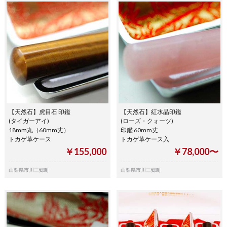
【天然石】虎目石 印鑑
【天然石】紅水晶印鑑
(タイガーアイ)
(ローズ・クォーツ)
18mm丸（60mm丈）
印鑑 60mm丈
トカゲ革ケース
トカゲ革ケース入
￥155,000
￥78,000〜
山梨県市川三郷町
山梨県市川三郷町