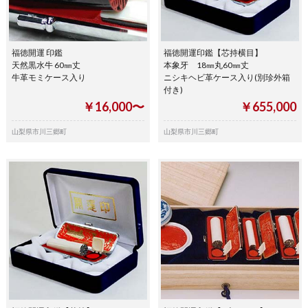
福徳開運 印鑑
福徳開運印鑑【芯持横目】
天然黒水牛 60㎜丈
本象牙 18㎜丸60㎜丈
牛革モミケース入り
ニシキヘビ革ケース入り(別珍外箱
付き)
￥16,000〜
￥655,000
山梨県市川三郷町
山梨県市川三郷町