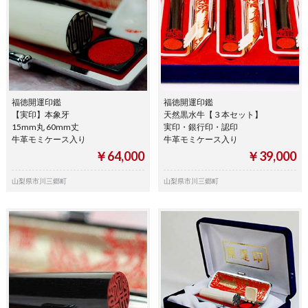
福徳開運印鑑
福徳開運印鑑
【実印】本象牙
天然黒水牛【３本セット】
15mm丸 60mm丈
実印・銀行印・認印
牛革モミケース入り
牛革モミケース入り
￥64,000
￥39,000
山梨県市川三郷町
山梨県市川三郷町