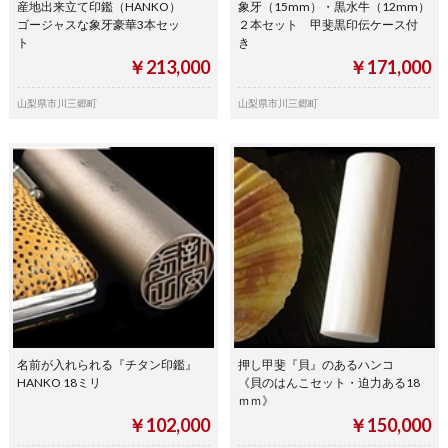
産地出来立て印鑑（HANKO）
象牙（15mm）・黒水牛（12mm）
ゴージャスな象牙豪華3本セッ
２本セット 甲斐黒印伝ケース付
ト
き
￥213,000
￥171,000
山梨県市川三郷町
山梨県市川三郷町
名前が入れられる『チタン印鑑』
押し甲斐『貝』のあるハンコ
HANKO 18ミリ
《貝のはんこセット・迫力ある18
ｍｍ》
￥102,000
￥150,000