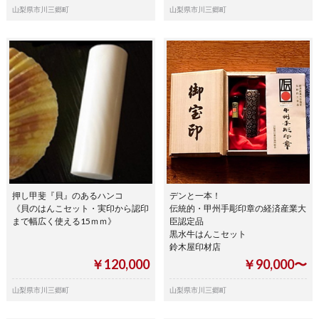
山梨県市川三郷町
山梨県市川三郷町
押し甲斐『貝』のあるハンコ
デンと一本！
《貝のはんこセット・実印から認印
伝統的・甲州手彫印章の経済産業大
まで幅広く使える15ｍｍ》
臣認定品
黒水牛はんこセット
鈴木屋印材店
￥120,000
￥90,000〜
山梨県市川三郷町
山梨県市川三郷町