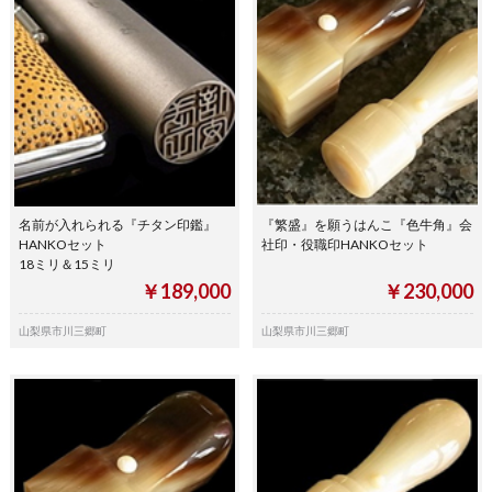
名前が入れられる『チタン印鑑』
『繁盛』を願うはんこ『色牛角』会
HANKOセット
社印・役職印HANKOセット
18ミリ＆15ミリ
￥189,000
￥230,000
山梨県市川三郷町
山梨県市川三郷町