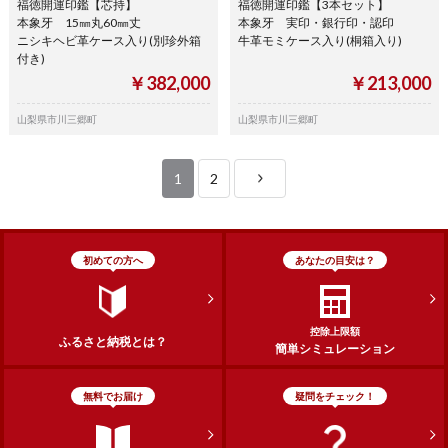
福徳開運印鑑【芯持】
福徳開運印鑑【3本セット】
本象牙 15㎜丸60㎜丈
本象牙 実印・銀行印・認印
ニシキヘビ革ケース入り(別珍外箱
牛革モミケース入り(桐箱入り)
付き)
￥382,000
￥213,000
山梨県市川三郷町
山梨県市川三郷町
1
2
初めての方へ
あなたの目安は？
控除上限額
ふるさと納税とは？
簡単シミュレーション
無料でお届け
疑問をチェック！