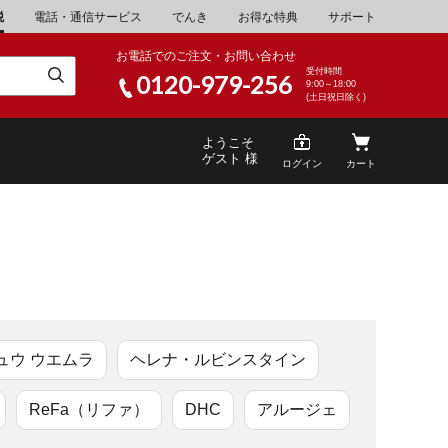
税
電話・通信サービス
でんき
お得な特典
サポート
お電話でのご注文・お問い合わせ
受付時間
0120-979-256
9:00～18:00
(土日祝日除く)
ようこそ
ゲスト 様
ログイン
カート
米
\30,001～40,000
山県
湯浅町
酒
\200,001～500,000
ュウ ウエムラ
ヘレナ・ルビンスタイン
山県
笠岡市
家電・AV機器
\10,000,001～
ReFa（リファ）
DHC
アルージェ
根県
海士町
キッチン用品