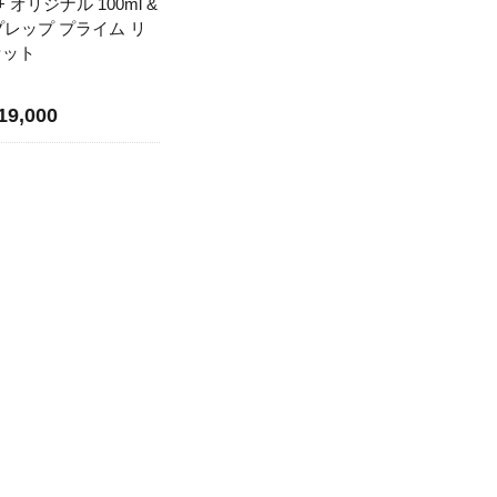
オリジナル 100ml &
プレップ プライム リ
g セット
9,000