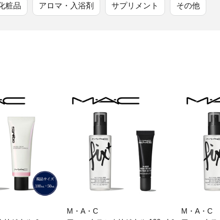
大府市
春日井市
名古屋市
化粧品
アロマ・入浴剤
サプリメント
その他
山
愛知県
時計
ファッション
高
岐阜県
関市
山県市
福
三重県
多気町
南伊勢町
熊
石川県
津幡町
大
福井県
越前町
宮
滋賀県
近江八幡市
高島市
鹿児
京都府
亀岡市
京都市
沖
大阪府
堺市
大東市
M・A・C
M・A・C