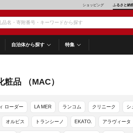
ショッピング
ふるさと納
自治体から探す
特集
化粧品 （MAC）
肉類（鶏・豚・他）
\10,001～20,000
魚介類
\20,001～30,000
市川三郷町
笛吹市
和歌
山梨県
町
富士河口湖町
スイーツ
\50,001～100,000
野菜
\100,001～200,000
ィ ローダー
LA MER
ランコム
クリニーク
シ
岡
士町
熱海市
伊豆市
御殿場市
静岡県
他食品
\1,000,001～5,000,000
旅行券・食事券
\5,000,001～10,000,000
沼津市
袋井市
三島市
オルビス
トランシーノ
EKATO.
アラヴィータ
島
スポーツ・アウトドア
雑貨・日用品