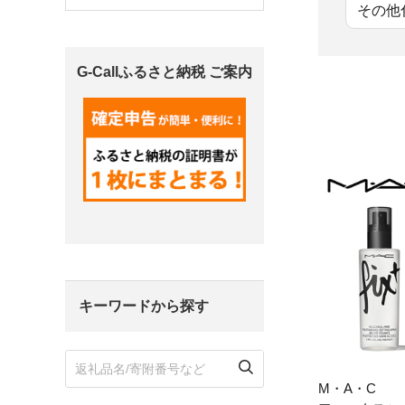
その他
宮城県
気仙沼市
家具
G-Callふるさと納税 ご案内
山形県
東根市
南陽市
三川町
定期便
茨城県
下妻市
栃木県
大田原市
鹿沼市
千葉県
九十九里町
埼玉県
北本市
キーワードから探す
神奈川県
鎌倉市
横浜市
新潟県
南魚沼市
M・A・C
富山県
魚津市
氷見市