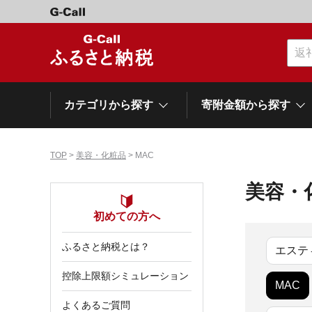
カテゴリから探す
寄附金額から探す
TOP
>
美容・化粧品
> MAC
カテゴリーから探す
寄附金額から探す
自治体から探す
特集
美容・
肉類（牛）
～\10,000
初めての方へ
網走市
池田町
石狩市
白老町
白糠町
弟子屈
北海道
ふるさと納税とは？
くだもの
\40,001～50,000
登別市
平取町
広尾町
エステ
紋別市
別海町
利尻富
控除上限額シミュレーション
ドリンク
\500,001～1,000,000
MAC
岩手県
雫石町
よくあるご質問
寝具