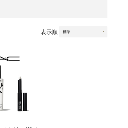
口県
岩国市
下関市
美容
知県
芸西村
表示順
岡県
大川市
本県
高森町
分県
玖珠町
崎県
延岡市
都城市
島県
東串良町
縄県
恩納村