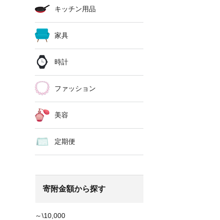
キッチン用品
家具
時計
ファッション
美容
定期便
寄附金額から探す
～\10,000