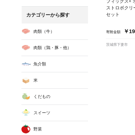
フィックス+ 
ストロボクリ
セット
カテゴリーから探す
￥19
肉類（牛）
寄附金額
茨城県下妻市
肉類（鶏・豚・他）
魚介類
米
くだもの
スイーツ
野菜