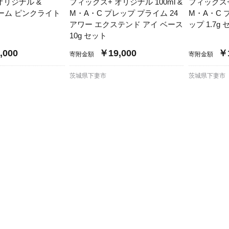
加西市
神戸市
宍粟市
オリジナル &
フィックス+ オリジナル 100ml &
フィックス+ 
兵庫県
新温泉町
ーム ピンクライト
M・A・C プレップ プライム 24
M・A・C 
アワー エクステンド アイ ベース
ップ 1.7
10g セット
,000
￥19,000
￥1
寄附金額
寄附金額
茨城県下妻市
茨城県下妻市