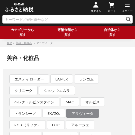
ログイン
カート
メニュー
カテゴリーから
寄附金額から
自治体から
探す
探す
探す
TOP
＞
美容・化粧品
＞ アラヴィータ
美容・化粧品
エスティ ローダー
LA MER
ランコム
クリニーク
シュウ ウエムラ
ヘレナ・ルビンスタイン
MAC
オルビス
トランシーノ
EKATO.
アラヴィータ
ReFa（リファ）
DHC
アルージェ