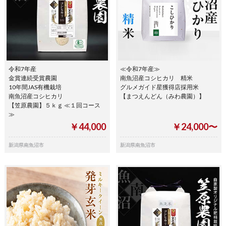
令和7年産
≪令和7年産≫
金賞連続受賞農園
南魚沼産コシヒカリ 精米
10年間JAS有機栽培
グルメガイド星獲得店採用米
南魚沼産コシヒカリ
【まつえんどん（みわ農園）】
【笠原農園】５ｋｇ ≪１回コース
≫
￥44,000
￥24,000〜
新潟県南魚沼市
新潟県南魚沼市