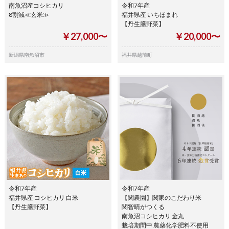
南魚沼産コシヒカリ
令和7年産
8割減≪玄米≫
福井県産 いちほまれ
【丹生膳野菜】
￥27,000〜
￥20,000〜
新潟県南魚沼市
福井県越前町
令和7年産
令和7年産
福井県産 コシヒカリ 白米
【関農園】関家のこだわり米
【丹生膳野菜】
関智晴がつくる
南魚沼コシヒカリ 金丸
栽培期間中 農薬化学肥料不使用