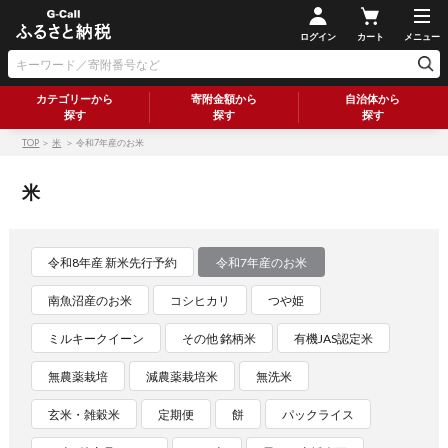
ログイン
カート
メニュー
カテゴリーから
寄附金額から
自治体から
探す
探す
探す
TOP
＞
米
＞ 令和7年産のお米
米
令和8年産 新米先行予約
令和7年産のお米
南魚沼産のお米
コシヒカリ
つや姫
ミルキークイーン
その他 銘柄米
有機JAS認定米
無農薬栽培
減農薬栽培米
無洗米
玄米・雑穀米
定期便
餅
パックライス