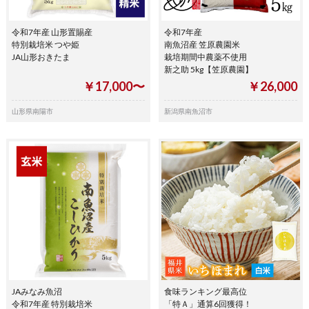
令和7年産 山形置賜産
令和7年産
特別栽培米 つや姫
南魚沼産 笠原農園米
JA山形おきたま
栽培期間中農薬不使用
新之助 5kg【笠原農園】
￥17,000〜
￥26,000
山形県南陽市
新潟県南魚沼市
JAみなみ魚沼
食味ランキング最高位
令和7年産 特別栽培米
「特Ａ」通算6回獲得！