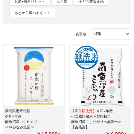
お米+特産品セット
もち米
子ども支援企画
あとから選べるギフト
表示順：
期間限定寄付額
【寄付額改定】
令和7年産
令和7年産
≪雪蔵貯蔵米≫契約栽培
南魚沼産コシヒカリ
南魚沼産こしひかり≪無洗米≫
≪JAみなみ魚沼≫
【吉兆楽】