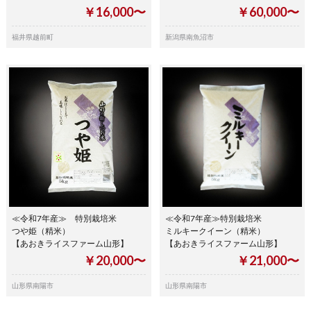
￥16,000〜
￥60,000〜
福井県越前町
新潟県南魚沼市
≪令和7年産≫ 特別栽培米
≪令和7年産≫特別栽培米
つや姫（精米）
ミルキークイーン（精米）
【あおきライスファーム山形】
【あおきライスファーム山形】
￥20,000〜
￥21,000〜
山形県南陽市
山形県南陽市