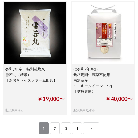
令和7年産 特別栽培米
≪令和7年産≫
雪若丸（精米）
栽培期間中農薬不使用
【あおきライスファーム山形】
南魚沼産
ミルキークイーン 5kg
【笠原農園】
￥19,000〜
￥40,000〜
山形県南陽市
新潟県南魚沼市
1
2
3
4