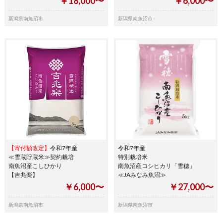
￥18,000〜
￥6,000〜
新潟県南魚沼市
新潟県南魚沼市
【寄付額改定】
令和7年産
令和7年産
≪雪蔵貯蔵米≫契約栽培
特別栽培米
南魚沼産こしひかり
南魚沼産コシヒカリ「雪穂」
【吉兆楽】
≪JAみなみ魚沼≫
￥6,000〜
￥27,000〜
新潟県南魚沼市
新潟県南魚沼市