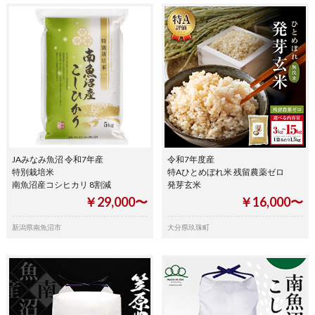
JAみなみ魚沼 令和7年産
令和7年度産
特別栽培米
特Aひとめぼれ米 残留農薬ゼロ
南魚沼産コシヒカリ 8割減
発芽玄米
￥29,000〜
￥16,000〜
新潟県南魚沼市
大分県玖珠町