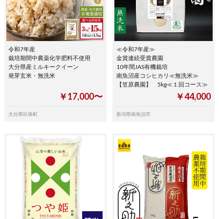
令和7年産
≪令和7年産≫
栽培期間中農薬化学肥料不使用
金賞連続受賞農園
大分県産ミルキークイーン
10年間JAS有機栽培
発芽玄米・無洗米
南魚沼産コシヒカリ≪無洗米≫
【笠原農園】 5kg≪１回コース≫
￥17,000〜
￥44,000
大分県玖珠町
新潟県南魚沼市