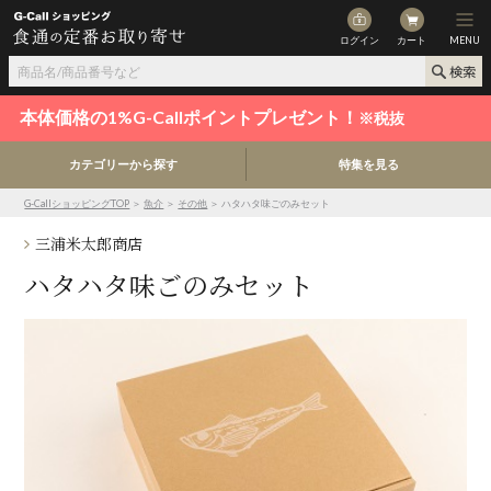
ログイン
カート
MENU
本体価格の1%G-Callポイントプレゼント！
※税抜
カテゴリーから探す
特集を見る
G-CallショッピングTOP
＞
魚介
＞
その他
＞ ハタハタ味ごのみセット
三浦米太郎商店
ハタハタ味ごのみセット