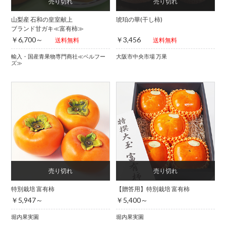
山梨産 石和の皇室献上
琥珀の華(干し柿)
ブランド甘ガキ≪富有柿≫
￥6,700～
￥3,456
送料無料
送料無料
輸入・国産青果物専門商社≪ベルフー
大阪市中央市場 万果
ズ≫
特別栽培 富有柿
【贈答用】特別栽培 富有柿
￥5,947～
￥5,400～
堀内果実園
堀内果実園