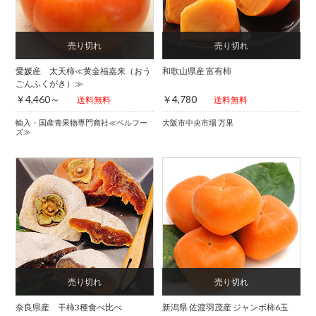
愛媛産 太天柿≪黄金福嘉来（おう
和歌山県産 富有柿
ごんふくがき）≫
￥4,460～
￥4,780
送料無料
送料無料
輸入・国産青果物専門商社≪ベルフー
大阪市中央市場 万果
ズ≫
奈良県産 干柿3種食べ比べ
新潟県 佐渡羽茂産 ジャンボ柿6玉