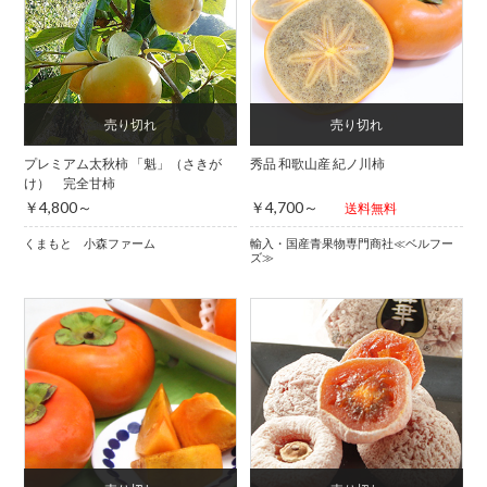
プレミアム太秋柿 「魁」（さきが
秀品 和歌山産 紀ノ川柿
け） 完全甘柿
￥4,800～
￥4,700～
送料無料
くまもと 小森ファーム
輸入・国産青果物専門商社≪ベルフー
ズ≫