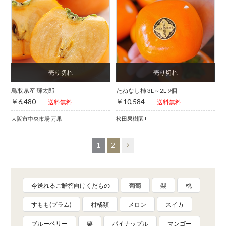
鳥取県産 輝太郎
たねなし柿 3L～2L 9個
￥6,480
￥10,584
送料無料
送料無料
大阪市中央市場 万果
松田果樹園+
1
2
今送れるご贈答向けくだもの
葡萄
梨
桃
すもも(プラム)
柑橘類
メロン
スイカ
ブルーベリー
栗
パイナップル
マンゴー