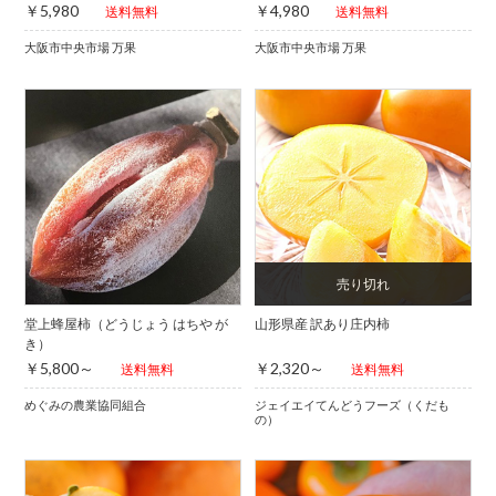
￥5,980
￥4,980
送料無料
送料無料
大阪市中央市場 万果
大阪市中央市場 万果
堂上蜂屋柿（どうじょう はちや が
山形県産 訳あり庄内柿
き）
￥5,800～
￥2,320～
送料無料
送料無料
めぐみの農業協同組合
ジェイエイてんどうフーズ（くだも
の）