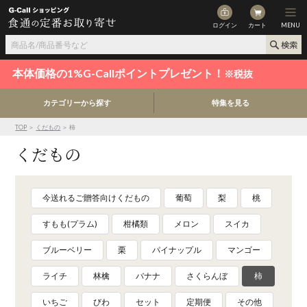
ログイン
カート
MENU
本体価格の1%G-Callポイントプレゼント！
※税抜
カテゴリーから探す
特集を見る
TOP
＞
くだもの
＞ 柿
くだもの
今送れるご贈答向けくだもの
葡萄
梨
桃
すもも(プラム)
柑橘類
メロン
スイカ
ブルーベリー
栗
パイナップル
マンゴー
ライチ
林檎
バナナ
さくらんぼ
柿
いちご
びわ
セット
定期便
その他