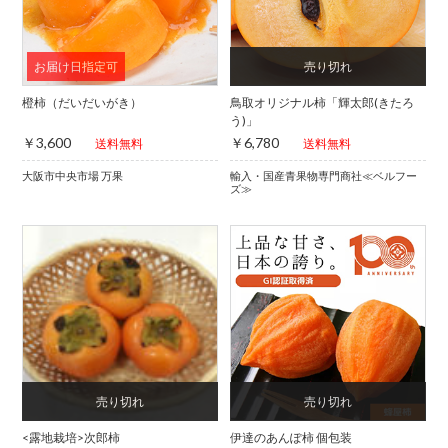
橙柿（だいだいがき）
鳥取オリジナル柿「輝太郎(きたろ
う)」
￥3,600
￥6,780
送料無料
送料無料
大阪市中央市場 万果
輸入・国産青果物専門商社≪ベルフー
ズ≫
<露地栽培>次郎柿
伊達のあんぽ柿 個包装