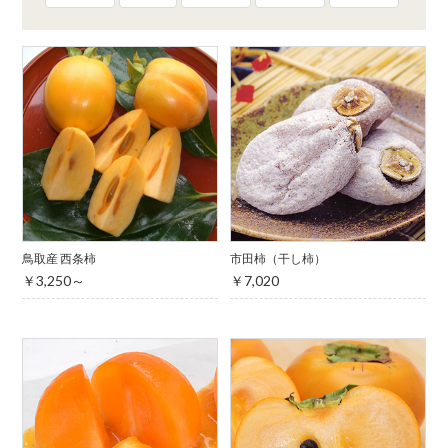
鳥取産 西条柿
市田柿（干し柿）
￥3,250～
￥7,020