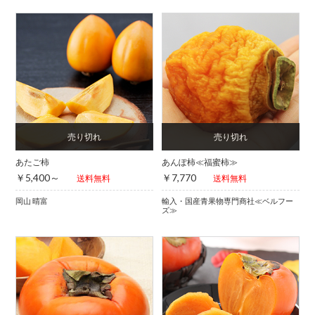
あたご柿
あんぽ柿≪福蜜柿≫
￥5,400～
￥7,770
送料無料
送料無料
岡山 晴富
輸入・国産青果物専門商社≪ベルフー
ズ≫