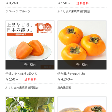
￥3,240
￥150～
送料無料
グローバルフルーツ
ふくしま未来農業協同組合
伊達のあんぽ柿 3袋入り
特別栽培 たねなし柿
￥150～
￥4,240～
送料無料
ふくしま未来農業協同組合
堀内果実園