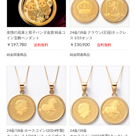
友情の花束と双子パンダ金貨 純金コ
24金/18金 クラウン(王冠)ネックレ
イン宝飾ペンダント
ス 1/25オンス
￥197,780
￥130,900
送料無料
送料無料
純金関連商品
純金関連商品
24金/18金 ホースコイン(2024年製)
24金/18金
ネックレス 1/10オンス（エリザベス
ホースコイン(2022年製)ネックレス