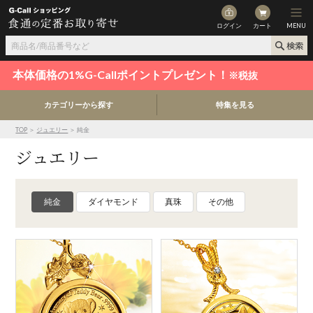
ログイン
カート
MENU
本体価格の1%G-Callポイントプレゼント！
※税抜
カテゴリーから探す
特集を見る
TOP
＞
ジュエリー
＞ 純金
ジュエリー
純金
ダイヤモンド
真珠
その他