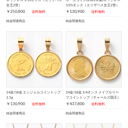
女王2世）
1/25オンス（エリザベス女王2世）
￥250,800
￥130,900
送料無料
送料無料
純金関連商品
純金関連商品
24金/18金 エンジェルコイントップ
24金/18金 1/4オンス メイプルリー
2.5g
フコイントップ（チャールズ国王）
￥130,900
￥437,800
送料無料
送料無料
純金関連商品
純金関連商品