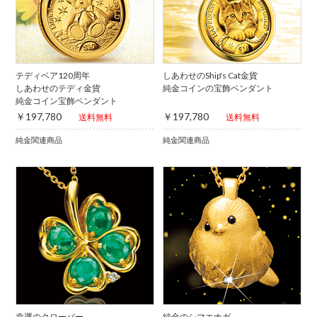
テディベア120周年
しあわせのShip's Cat金貨
しあわせのテディ金貨
純金コインの宝飾ペンダント
純金コイン宝飾ペンダント
￥197,780
￥197,780
送料無料
送料無料
純金関連商品
純金関連商品
幸運のクローバー
純金のシマエナガ