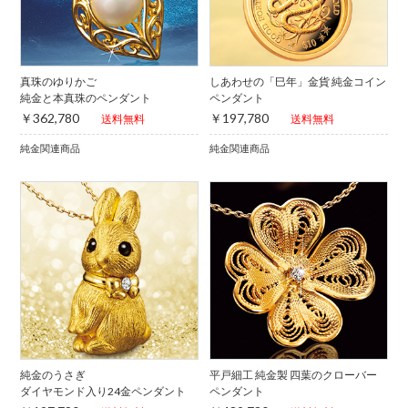
真珠のゆりかご
しあわせの「巳年」金貨 純金コイン
純金と本真珠のペンダント
ペンダント
￥362,780
￥197,780
送料無料
送料無料
純金関連商品
純金関連商品
純金のうさぎ
平戸細工 純金製 四葉のクローバー
ダイヤモンド入り24金ペンダント
ペンダント