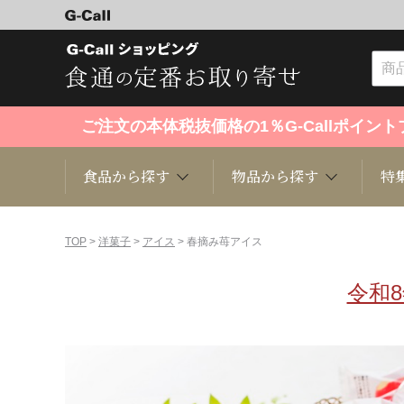
ご注文の本体税抜価格の1％G-Callポイ
食品から探す
物品から探す
特
食品から探す
物品から探す
特集・セール情報
TOP
>
洋菓子
>
アイス
> 春摘み苺アイス
令和
くだもの
趣味・雑貨
お米
芸能・
洋菓子
キッチン用品
和菓子
ファッ