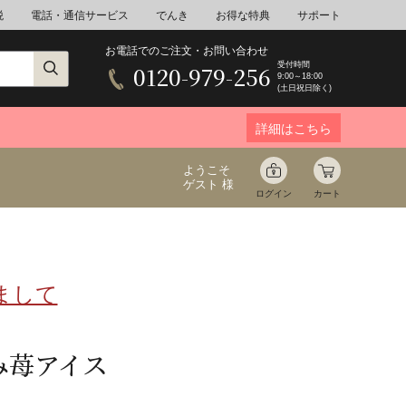
税
電話・通信サービス
でんき
お得な特典
サポート
お電話でのご注文・お問い合わせ
受付時間
0120-979-256
9:00～18:00
(土日祝日除く)
詳細はこちら
ようこそ
ゲスト 様
ログイン
カート
まして
ア
野菜
花束ギフト
ゆ
ミネラルウォーター
音楽
み苺アイス