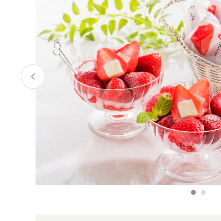
お酒
家電
珈琲/茶
キッズ
鍋
健康/美容
旬の食
ペット
産地検索