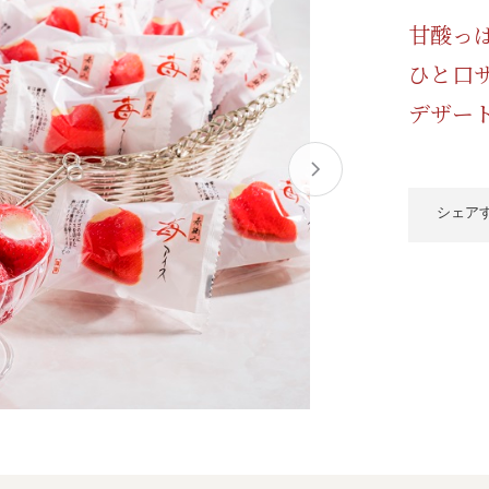
/ドリンク
ベビー
調味料
伝統工芸
乳製品/
事務用品
甘酸っ
ひと口
材
関連
ギフト
豊洲お取
デザー
シェア