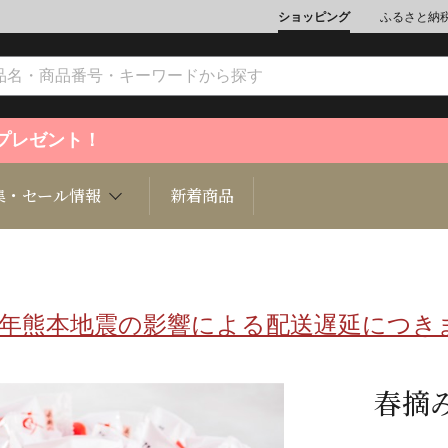
ショッピング
ふるさと納
ントプレゼント！
集・セール情報
新着商品
8年熊本地震の影響による配送遅延につき
文化
魚介類
ジュエリー
肉類
インテリ
ション
総菜
定期購読雑誌
麺類/つ
書籍
春摘