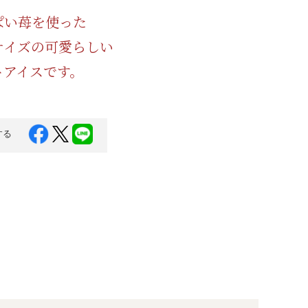
蜂蜜
パン
防災関連
ぱい苺を使った
サイズの可愛らしい
り寄せ
健康/美容
トアイスです。
する