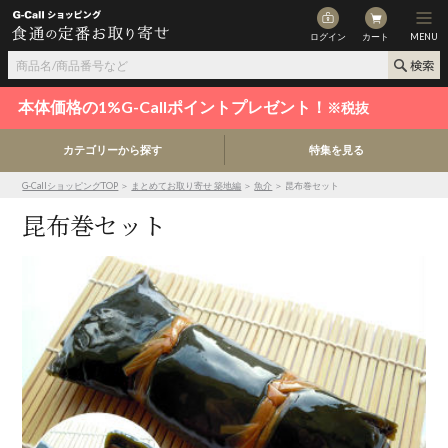
ログイン
カート
MENU
本体価格の1%G-Callポイントプレゼント！
※税抜
カテゴリーから探す
特集を見る
G-CallショッピングTOP
＞
まとめてお取り寄せ 築地編
＞
魚介
＞ 昆布巻セット
昆布巻セット