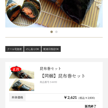
クール宅急便
のし貼りOK
配達日指定OK
昆布巻セット
【同梱】昆布巻セット
商品番号 54493
￥2,621
本体価格
（税込￥2,830）
販売終了