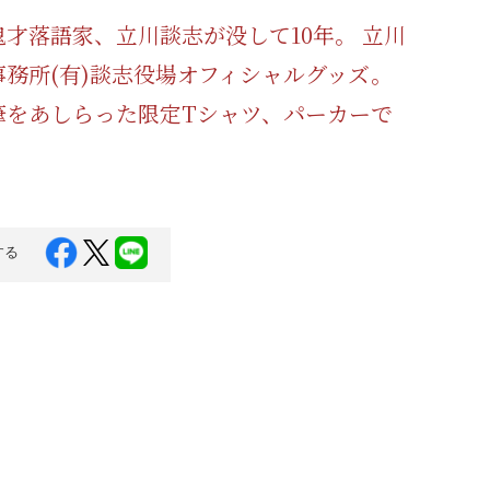
蜂蜜
パン
防災関連
鬼才落語家、立川談志が没して10年。 立川
事務所(有)談志役場オフィシャルグッズ。
り寄せ
健康/美容
筆をあしらった限定Tシャツ、パーカーで
する