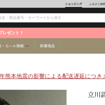
ショッピング
ふるさと納
ントプレゼント！
集・セール情報
新着商品
8年熊本地震の影響による配送遅延につき
文化
魚介類
ジュエリー
肉類
インテリ
ション
総菜
定期購読雑誌
麺類/つ
書籍
立川