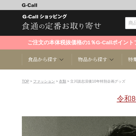
ご注文の本体税抜価格の1％G-Callポイ
食品から探す
物品から探す
特
食品から探す
物品から探す
特集・セール情報
TOP
>
ファッション
>
衣類
> 立川談志没後10年特別企画グッズ
令和
くだもの
趣味・雑貨
お米
芸能・
洋菓子
キッチン用品
和菓子
ファッ