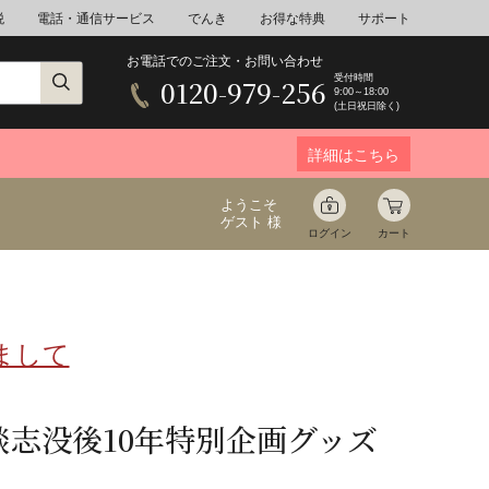
税
電話・通信サービス
でんき
お得な特典
サポート
お電話でのご注文・お問い合わせ
受付時間
0120-979-256
9:00～18:00
(土日祝日除く)
詳細はこちら
ようこそ
ゲスト 様
ログイン
カート
まして
ア
野菜
花束ギフト
ゆ
ミネラルウォーター
音楽
談志没後10年特別企画グッズ