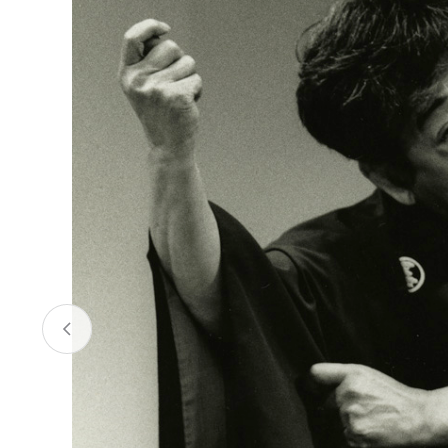
お酒
家電
珈琲/茶
キッズ
鍋
健康/美容
旬の食
ペット
産地検索