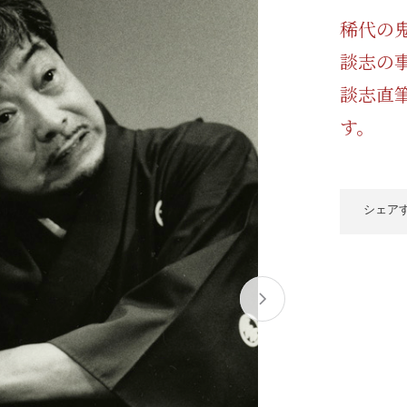
/ドリンク
ベビー
調味料
伝統工芸
乳製品/
事務用品
稀代の
談志の
材
関連
ギフト
豊洲お取
談志直
す。
シェア