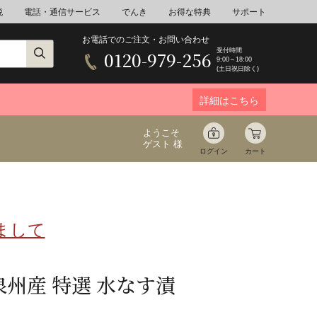
税
電話・通信サービス
でんき
お得な特典
サポート
お電話でのご注文・お問い合わせ
受付時間
0120-979-256
9:00～18:00
(土日祝日除く)
詳細はこちら
ようこそ
ゲスト 様
ログイン
カート
まして
ア
野菜
花束ギフト
ゆ
ミネラルウォーター
音楽
泉州産 特選 水なす漬