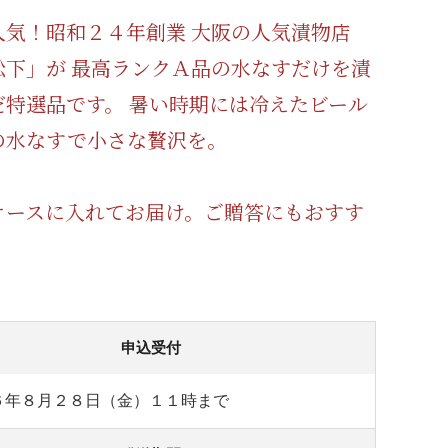
蜂蜜
パン
防災関連
人気！昭和２４年創業 大阪の人気漬物店
松下」が 最高ランクＡ品の水なすだけを漬
り寄せ
健康/美容
だ特選品です。 暑い時期には冷えたビール
の水なすで小さな贅沢を。
ケースに入れてお届け。ご贈答にもおすす
！
申込受付
６年８月２８日（金）１１時まで