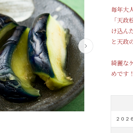
/ドリンク
ベビー
調味料
伝統工芸
乳製品/
事務用品
毎年大
「天政
材
関連
ギフト
豊洲お取
け込ん
と天政
綺麗な
めです
２０２