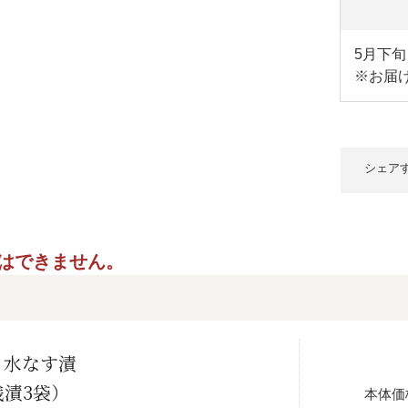
5月下
※お届
シェア
ご指定はできません。
 水なす漬
浅漬3袋）
本体価