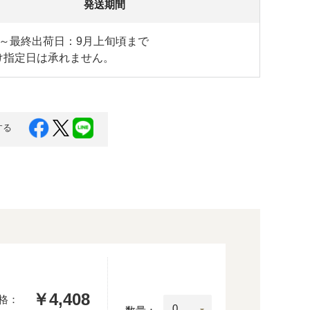
発送期間
旬～最終出荷日：9月上旬頃まで
け指定日は承れません。
する
￥4,408
格：