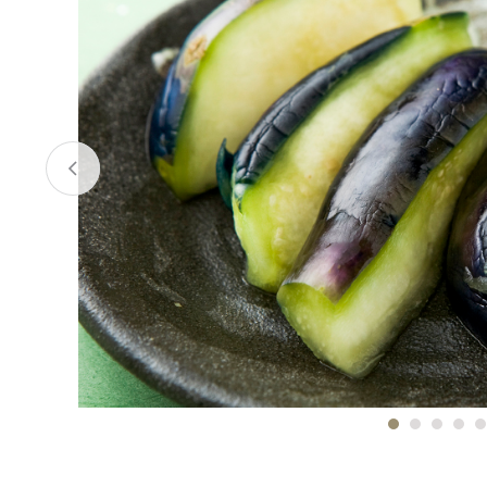
お酒
家電
珈琲/茶
キッズ
鍋
健康/美容
旬の食
ペット
産地検索