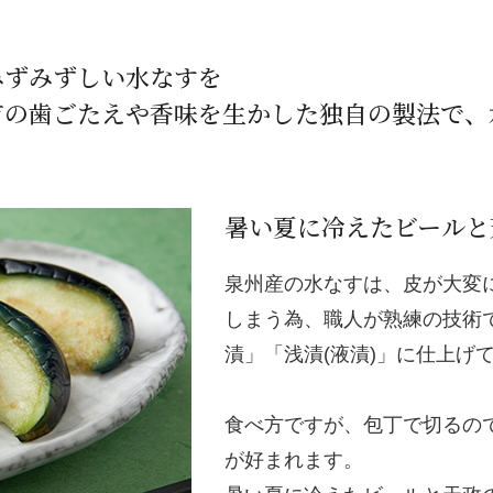
みずみずしい水なすを
有の歯ごたえや香味を生かした独自の製法で、
暑い夏に冷えたビールと
泉州産の水なすは、皮が大変
しまう為、職人が熟練の技術
漬」「浅漬(液漬)」に仕上げ
食べ方ですが、包丁で切るの
が好まれます。