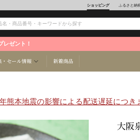
ショッピング
ふるさと納
ントプレゼント！
集・セール情報
新着商品
8年熊本地震の影響による配送遅延につき
文化
魚介類
ジュエリー
肉類
インテリ
ション
総菜
定期購読雑誌
麺類/つ
書籍
大阪