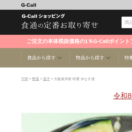
ご注文の本体税抜価格の1％G-Callポイ
食品から探す
物品から探す
特
食品から探す
物品から探す
特集・セール情報
TOP
>
野菜
>
茄子
> 大阪泉州産 特選 水なす漬
令和
くだもの
趣味・雑貨
お米
芸能・
洋菓子
キッチン用品
和菓子
ファッ