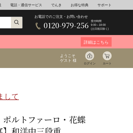
税
電話・通信サービス
でんき
お得な特典
サポート
お電話でのご注文・お問い合わせ
受付時間
0120-979-256
9:00～18:00
(土日祝日除く)
詳細はこちら
ようこそ
ゲスト 様
ログイン
カート
まして
ア
野菜
花束ギフト
ゆ
ミネラルウォーター
音楽
・ポルトファーロ・花蝶
宴】和洋中三段重