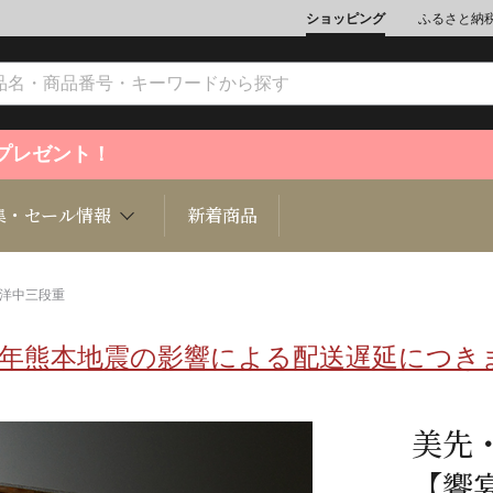
ショッピング
ふるさと納
ントプレゼント！
集・セール情報
新着商品
和洋中三段重
8年熊本地震の影響による配送遅延につき
文化
魚介類
ジュエリー
肉類
インテリ
ション
総菜
定期購読雑誌
麺類/つ
書籍
美先
【饗