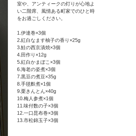
室や、アンティークの灯りが心地よ
い二階席、風情ある町家でのひと時
をお過ごしください。
1.伊達巻×3個
2.紅白なます柚子の香り×25g
3.鮭の西京漬焼×3個
4.田作り×12g
5.紅白かまぼこ×3個
6.海老の姿煮×3個
7.黒豆の煮豆×35g
8.手毬麩煮×1個
9.栗きんとん×40g
10.梅人参煮×1個
11.味付数の子×3個
12.一口昆布巻×3個
13.市松錦玉子×3個