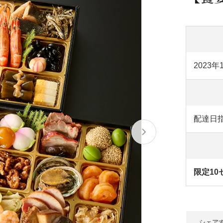
/ドリンク
ベビー
調味料
伝統工芸
乳製品/
事務用品
材
関連
ギフト
豊洲お取
2023年
配達日指
限定10
シェア