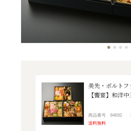
美先・ポルトフ
【饗宴】和洋中
商品番号
84692
送料無料