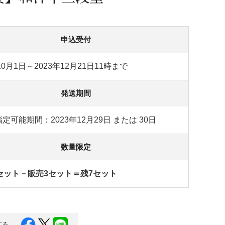
蜂蜜
パン
防災関連
り寄せ
健康/美容
申込受付
10月1日～2023年12月21日11時まで
発送期間
定可能期間：2023年12月29日 または 30日
数量限定
セット－販売3セット＝残7セット
する