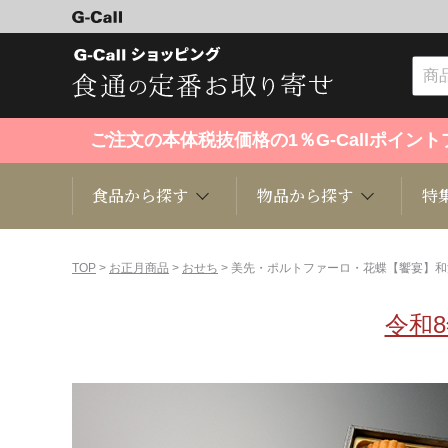
ご注文の本体税抜価格の1％G-Callポイ
食品から探す
物品から探す
特
食品から探す
物品から探す
特集・セール情報
TOP
>
お正月商品
>
おせち
> 美先・ポルトファーロ・花蝶【饗宴】
令和
くだもの
趣味・雑貨
お米
芸能・
洋菓子
キッチン用品
和菓子
ファッ