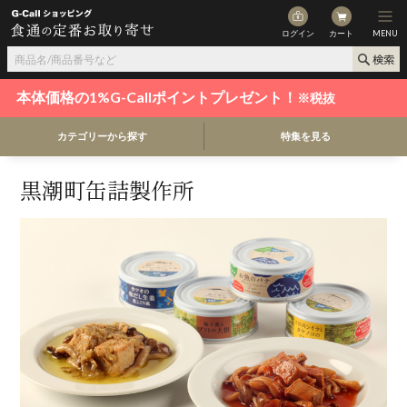
ログイン
カート
MENU
本体価格の1%G-Callポイントプレゼント！
※税抜
カテゴリーから探す
特集を見る
黒潮町缶詰製作所