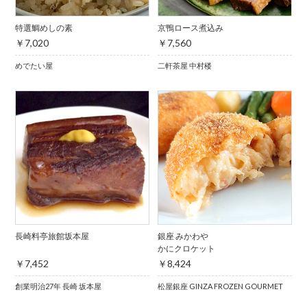
特選鯛めしの素
京鴨ロース煮込み
￥7,020
￥7,560
めでたい屋
二軒茶屋 中村楼
長崎料亭旅館坂本屋
銀座 みかわや
かにクロケット
￥7,452
￥8,424
創業明治27年 長崎 坂本屋
松屋銀座 GINZA FROZEN GOURMET