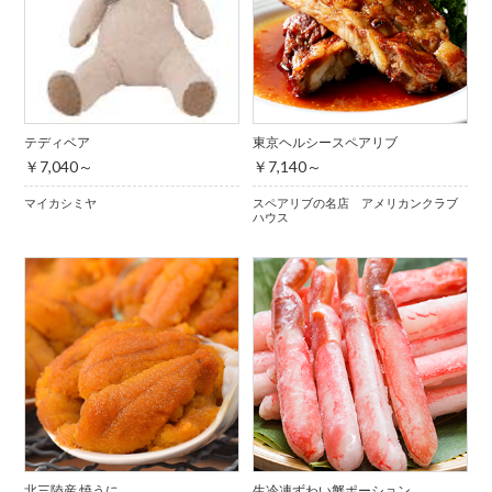
テディベア
東京ヘルシースペアリブ
￥7,040～
￥7,140～
マイカシミヤ
スペアリブの名店 アメリカンクラブ
ハウス
北三陸産 焼うに
生冷凍ずわい蟹ポーション