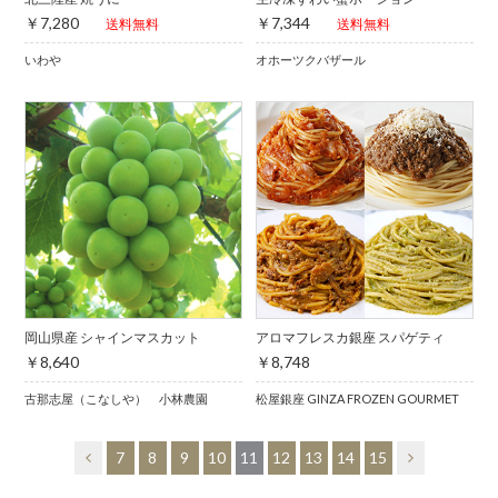
￥7,280
￥7,344
送料無料
送料無料
いわや
オホーツクバザール
岡山県産 シャインマスカット
アロマフレスカ銀座 スパゲティ
￥8,640
￥8,748
古那志屋（こなしや） 小林農園
松屋銀座 GINZA FROZEN GOURMET
7
8
9
10
11
12
13
14
15