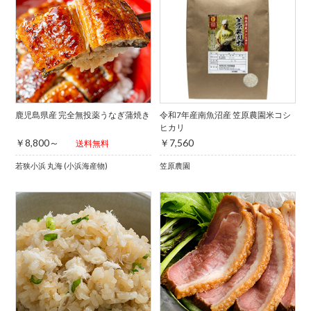
鹿児島県産 完全無投薬うなぎ蒲焼き
令和7年産南魚沼産 笠原農園米コシ
ヒカリ
￥8,800～
￥7,560
送料無料
若狭小浜 丸海 (小浜海産物)
笠原農園