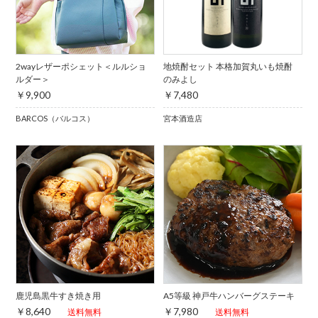
2wayレザーポシェット＜ルルショ
地焼酎セット 本格加賀丸いも焼酎
ルダー＞
のみよし
￥9,900
￥7,480
BARCOS（バルコス）
宮本酒造店
鹿児島黒牛すき焼き用
A5等級 神戸牛ハンバーグステーキ
￥8,640
￥7,980
送料無料
送料無料