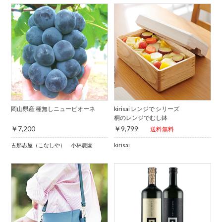
岡山県産 種無しニューピオーネ
kirisai レンジで シリーズ
桐のレンジでむし鉢
￥7,200
￥9,799
送料無料
古那志屋（こなしや） 小林農園
kirisai