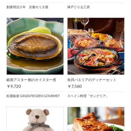
創業明治２年 京都モリタ屋
神戸ぐりる工房
銀座アスター 鮑のオイスター煮
魚貝パエリアのディナーセット
￥9,720
￥7,560
松屋銀座 GINZA FROZEN GOURMET
スペイン料理「サングリア」