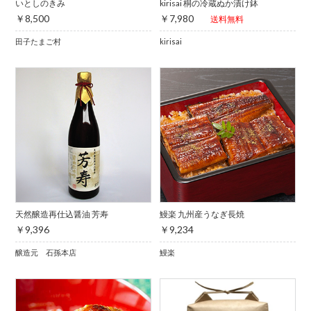
いとしのきみ
kirisai 桐の冷蔵ぬか漬け鉢
￥8,500
￥7,980
送料無料
田子たまご村
kirisai
天然醸造再仕込醤油 芳寿
鰻楽 九州産うなぎ長焼
￥9,396
￥9,234
醸造元 石孫本店
鰻楽