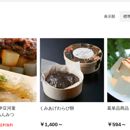
/ドリンク
ベビー
調味料
伝統工芸
乳製品/
事務用品
表示順
材
関連
ギフト
豊洲お取
伊豆河童
くみあげわらび餅
葛単品商品
あんみつ
￥1,400～
￥594～
送料無料