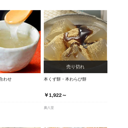
合わせ
本くず餅・本わらび餅
～
￥1,922～
廣八堂