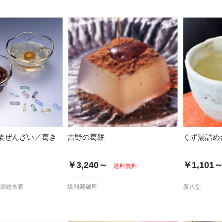
栗ぜんざい／葛き
吉野の葛餅
くず湯詰め
￥3,240～
￥1,101
送料無料
塩瀬総本家
坂利製麺所
廣八堂