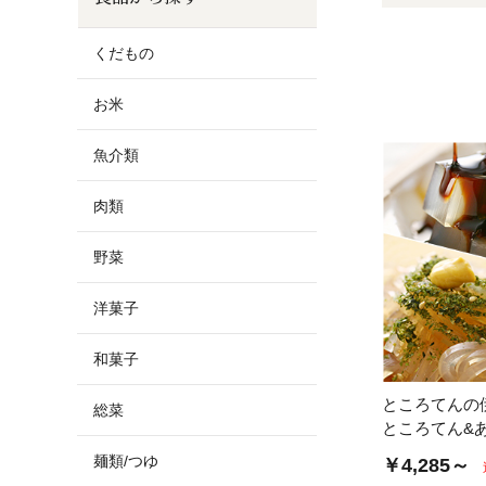
お酒
家電
珈琲/茶
キッズ
くだもの
鍋
健康/美容
旬の食
ペット
お米
産地検索
魚介類
肉類
野菜
洋菓子
和菓子
ところてんの
総菜
ところてん&
麺類/つゆ
￥4,285～