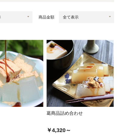
蜂蜜
パン
防災関連
商品金額
り寄せ
健康/美容
葛商品詰め合わせ
￥4,320～