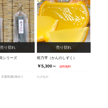
筒シリーズ
柑乃雫（かんのしずく）
～
￥5,300～
送料無料
京菓苑(株)花ゆう
たけなか