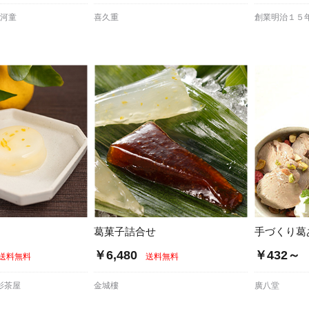
豆河童
喜久重
創業明治１５
葛菓子詰合せ
手づくり葛
￥6,480
￥432～
送料無料
送料無料
影茶屋
金城樓
廣八堂