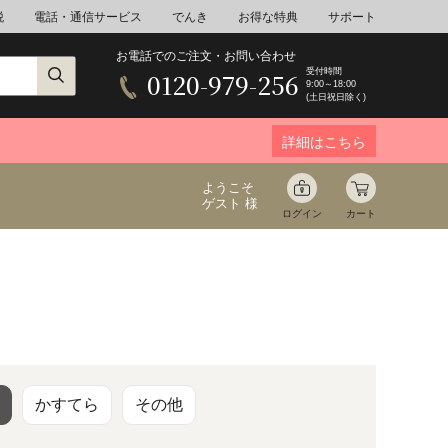
税
電話・通信サービス
でんき
お得な特典
サポート
お電話でのご注文・お問い合わせ
受付時間
0120-979-256
9:00～18:00
(土日祝日除く)
詳細はこちら
ようこそ
ゲスト 様
ログイン
カート
ア
野菜
花束ギフト
ゆ
ミネラルウォーター
音楽
かすてら
その他