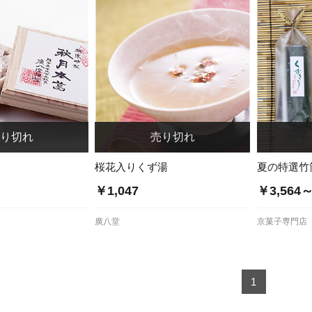
桜花入りくず湯
夏の特選竹
￥1,047
￥3,564
廣八堂
京菓子専門店 
1