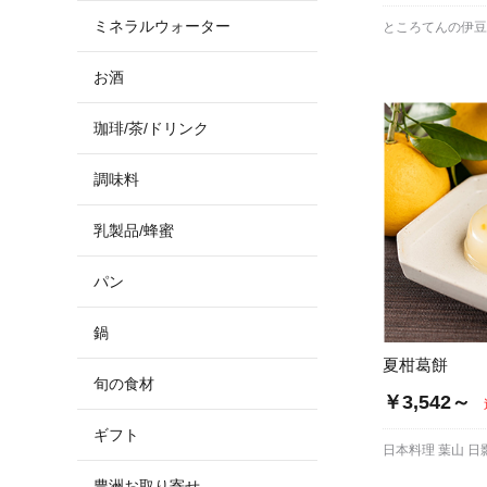
ミネラルウォーター
ところてんの伊
お酒
珈琲/茶/ドリンク
調味料
乳製品/蜂蜜
パン
鍋
夏柑葛餅
旬の食材
￥3,542～
ギフト
日本料理 葉山 日
豊洲お取り寄せ