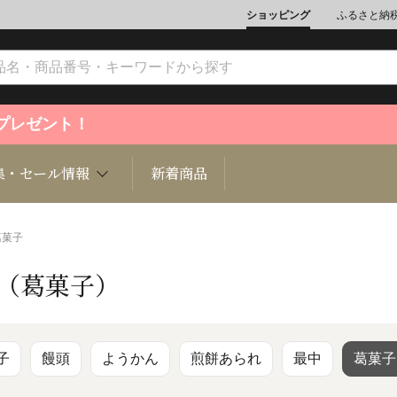
ショッピング
ふるさと納
ントプレゼント！
集・セール情報
新着商品
葛菓子
 （葛菓子）
文化
魚介類
ジュエリー
肉類
インテリ
ション
総菜
定期購読雑誌
麺類/つ
書籍
子
饅頭
ようかん
煎餅あられ
最中
葛菓子