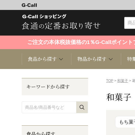
ご注文の本体税抜価格の1％G-Callポイ
食品から探す
物品から探す
特
食品から探す
物品から探す
特集・セール情報
TOP
>
和菓子
> 
キーワードから探す
和菓子
くだもの
趣味・雑貨
お米
芸能・
洋菓子
キッチン用品
和菓子
ファッ
もち菓
食品から探す