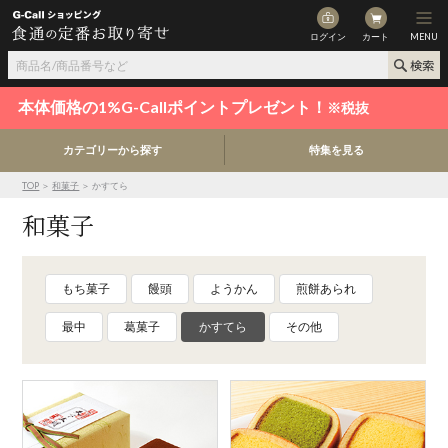
ログイン
カート
MENU
本体価格の1%G-Callポイントプレゼント！
※税抜
カテゴリーから探す
特集を見る
TOP
＞
和菓子
＞ かすてら
和菓子
もち菓子
饅頭
ようかん
煎餅あられ
最中
葛菓子
かすてら
その他