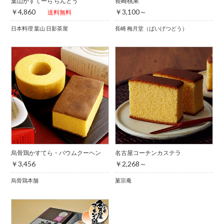
葉山かすてーら らんとう
長崎桃果
￥4,860
￥3,100～
送料無料
日本料理 葉山 日影茶屋
長崎 梅月堂（ばいげつどう）
烏骨鶏かすてら・バウムクーヘン
名古屋コーチンカステラ
￥3,456
￥2,268～
烏骨鶏本舗
菓宗庵