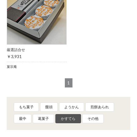
厳選詰合せ
￥3,931
菓宗庵
1
もち菓子
饅頭
ようかん
煎餅あられ
最中
葛菓子
かすてら
その他