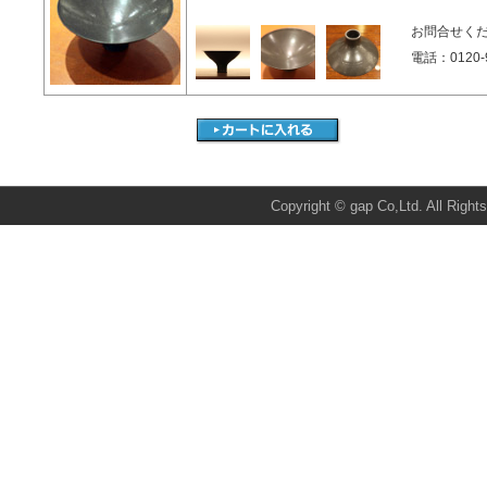
お問合せく
電話：0120-9
Total:37697 Today:1 Yes
Copyright © gap Co,Ltd. All Right