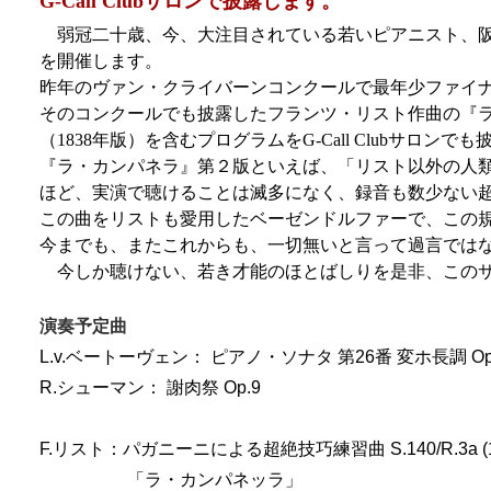
G-Call Clubサロンで披露します。
弱冠二十歳、今、大注目されている若いピアニスト、阪
を開催します。
昨年のヴァン・クライバーンコンクールで最年少ファイ
そのコンクールでも披露したフランツ・リスト作曲の『
（1838年版）を含むプログラムをG-Call Clubサロンで
『ラ・カンパネラ』第２版といえば、「リスト以外の人
ほど、実演で聴けることは滅多になく、録音も数少ない
この曲をリストも愛用したベーゼンドルファーで、この
今までも、またこれからも、一切無いと言って過言では
今しか聴けない、若き才能のほとばしりを是非、このサ
演奏予定曲
L.v.ベートーヴェン： ピアノ・ソナタ 第26番 変ホ長調 Op
R.シューマン： 謝肉祭 Op.9
F.リスト：パガニーニによる超絶技巧練習曲 S.140/R.3a (1
「ラ・カンパネッラ」