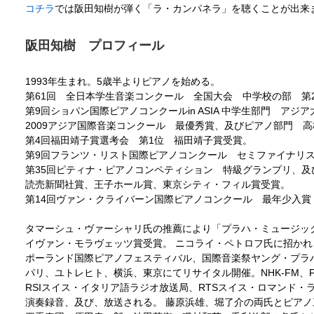
コチラ
では阪田知樹が弾く「ラ・カンパネラ」を聴くことが出来
阪田知樹 プロフィール
1993年生まれ。5歳半よりピアノを始める。
第61回 全日本学生音楽コンクール 全国大会 中学校の部 第
第9回ショパン国際ピアノコンクールin ASIA 中学生部門 アジ
2009アジア国際音楽コンクール 最優秀賞、及びピアノ部門 高
第4回福田靖子賞選考会 第1位 福田靖子賞受賞。
第9回フランツ・リスト国際ピアノコンクール セミファイナリ
第35回ピティナ・ピアノコンペティション 特級グランプリ、
読売新聞社賞、王子ホール賞、東京シティ・フィル賞受賞。
第14回ヴァン・クライバーン国際ピアノコンクール 最年少入賞
タマーシュ・ヴァーシャリ氏の推薦により「プラハ・ミュージッ
イヴァン・モラヴェッツ賞受賞。 ニコライ・ペトロフ氏に招かれ
ポーランド国際ピアノフェスティバル、国際音楽祭ヤング・プラ
パリ、ユトレヒト、横浜、東京にてリサイタル開催。NHK-FM、
RSIスイス・イタリア語ラジオ放送局、RTSスイス・ロマンド・
演奏録音、及び、放送される。 藤原浜雄、堀了介の両氏とピア