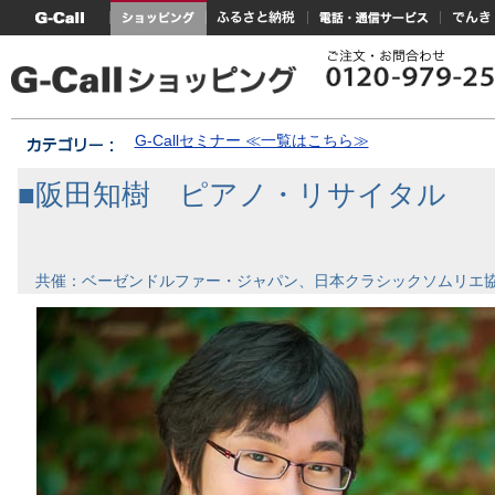
G-Callトップ
ショッピング
ふるさと納税
電話・通信サービス
でんき
G-Callセミナー ≪一覧はこちら≫
■阪田知樹 ピアノ・リサイタル
共催：ベーゼンドルファー・ジャパン、日本クラシックソムリエ