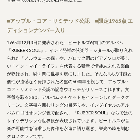
■アップル・コア・リミテッド公認 ■限定1965点 エ
ディションナンバー入り
1965年12月3日に発表された、ビートルズ6作目のアルバム
『RUBBER SOUL』。インド発祥の弦楽器・シタールが取り入れ
られた「ノルウェーの森」や、バロック調のピアノソロが美し
い「イン・マイ・ライフ」を代表する斬新で情趣あふれる楽曲
が収録され、瞬く間に世界を虜にしました。そんな4人の才能と
個性が遺憾なく発揮された名盤の60周年を祝して、アップル・
コア・リミテッド公認の記念ウオッチがリリースされます。文
字盤を彩るのは、アルバムジャケットをイメージしたダークグ
リーン。文字盤を囲むリングの目盛りや、インダイヤルのアル
バムロゴはオレンジ色で配され、『RUBBER SOUL』ならではの
サイケデリックな世界観が表現されています。ビートルズが音
楽の可能性を追求した傑作を永遠に語り継ぎ、栄光の時を刻む
クロノグラフです。