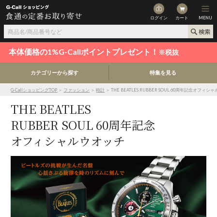
ログイン
カート
MENU
本体価格の1%G-Callポイントプレゼント！
※税抜
カテゴリーから探す
特集を見る
G-CallショッピングTOP
＞
ファッション
＞
時計
＞ THE BEATLES RUBBER SOUL 60周年記念オフィ
THE BEATLES
RUBBER SOUL 60周年記念
オフィシャルウオッチ