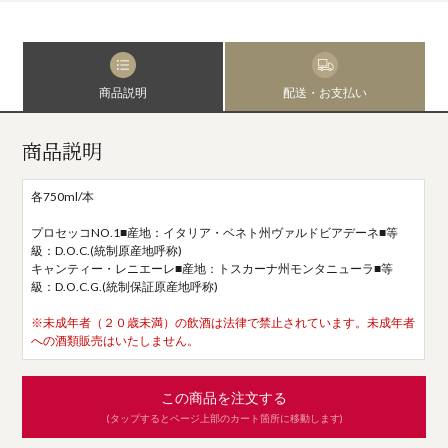
商品説明
配送・お支払い
商品説明
各750ml/本
プロセッコNO.1■産地：イタリア・ベネト州ヴァルドビアデーネ■等
級：D.O.C.(統制原産地呼称)
キャンティー・レニエーレ■産地：トスカーナ州モンタニューラ■等
級：D.O.C.G.(統制保証原産地呼称)
※未成年者（２０歳未満）の飲酒は法律で禁止されています。未成年者
への酒類販売はいたしません。
この商品を注文する
(タップするとページ上部のカート箇所に移動します)