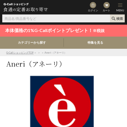
ログイン
カート
MENU
本体価格の1%G-Callポイントプレゼント！
※税抜
カテゴリーから探す
特集を見る
G-CallショッピングTOP
＞
＞
＞ Aneri（アネーリ）
Aneri（アネーリ）