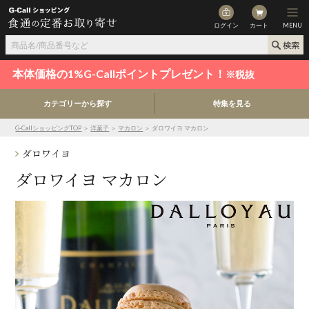
ログイン
カート
MENU
本体価格の1%G-Callポイントプレゼント！
※税抜
カテゴリーから探す
特集を見る
G-CallショッピングTOP
＞
洋菓子
＞
マカロン
＞ ダロワイヨ マカロン
ダロワイヨ
ダロワイヨ マカロン