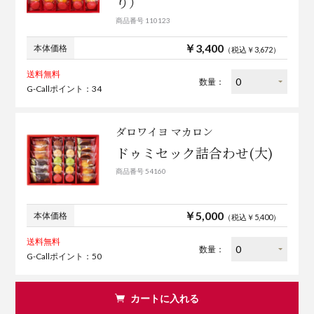
り）
商品番号 110123
￥3,400
本体価格
（税込￥3,672）
送料無料
数量：
G-Callポイント：34
ダロワイヨ マカロン
ドゥミセック詰合わせ(大)
商品番号 54160
￥5,000
本体価格
（税込￥5,400）
送料無料
数量：
G-Callポイント：50
カートに入れる