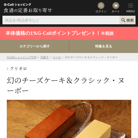
ログイン
カート
MENU
本体価格の1%G-Callポイントプレゼント！
※税抜
カテゴリーから探す
特集を見る
G-CallショッピングTOP
＞
洋菓子
＞
ケーキ
＞ 幻のチーズケーキ＆クラシック・ヌーボー
クリオロ
幻のチーズケーキ＆クラシック・ヌ
ーボー