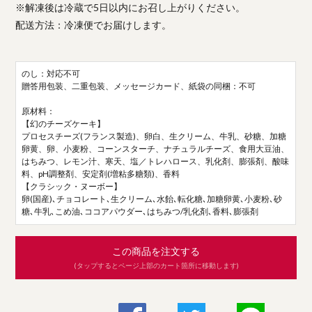
※解凍後は冷蔵で5日以内にお召し上がりください。
配送方法：冷凍便でお届けします。
のし：対応不可
贈答用包装、二重包装、メッセージカード、紙袋の同梱：不可
原材料：
【幻のチーズケーキ】
プロセスチーズ(フランス製造)、卵白、生クリーム、牛乳、砂糖、加糖
卵黄、卵、小麦粉、コーンスターチ、ナチュラルチーズ、食用大豆油、
はちみつ、レモン汁、寒天、塩／トレハロース、乳化剤、膨張剤、酸味
料、pH調整剤、安定剤(増粘多糖類)、香料
【クラシック・ヌーボー】
卵(国産)､チョコレート､生クリーム､水飴､転化糖､加糖卵黄､小麦粉､砂
糖､牛乳､こめ油､ココアパウダー､はちみつ/乳化剤､香料､膨張剤
この商品を注文する
(タップするとページ上部のカート箇所に移動します)