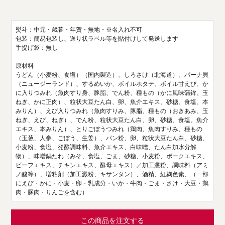
熨斗：中元・歳暮・年賀・無地・※名入れ不可
包装：簡易包装し、送り状ラベル等を貼付けして発送します
手提げ袋：無し
原材料
うどん（小麦粉、食塩）（国内製造）、しろさけ（北海道）、パーナ貝
（ニュージーランド）、するめいか、ボイルホタテ、ボイル甘えび、か
に入りつみれ（魚肉すり身、豚脂、でん粉、種もの（かに風味蒲鉾、玉
ねぎ、かに正肉）、粒状大豆たん白、卵、魚介エキス、砂糖、食塩、本
みりん）、えび入りつみれ（魚肉すりみ、豚脂、種もの（おきあみ、玉
ねぎ、えび、ねぎ）、でん粉、粒状大豆たん白、卵、砂糖、食塩、魚介
エキス、本みりん）、とりごぼうつみれ（鶏肉、魚肉すりみ、種もの
（玉葱、人参、ごぼう、生姜）、パン粉、卵、粒状大豆たん白、砂糖、
小麦粉、食塩、発酵調味料、魚介エキス、白味噌、たん白加水分解
物）、味噌鍋たれ（みそ、食塩、ごま、砂糖、小麦粉、ポークエキス、
ビーフエキス、チキンエキス、酵母エキス）／加工澱粉、調味料（アミ
ノ酸等）、増粘剤（加工澱粉、キサンタン）、酒精、紅麹色素、（一部
にえび・かに・小麦・卵・乳成分・いか・牛肉・ごま・さけ・大豆・鶏
肉・豚肉・りんごを含む）
この商品を注文する