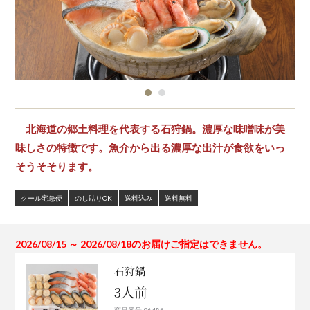
北海道の郷土料理を代表する石狩鍋。濃厚な味噌味が美
味しさの特徴です。魚介から出る濃厚な出汁が食欲をいっ
そうそそります。
クール宅急便
のし貼りOK
送料込み
送料無料
2026/08/15 ～ 2026/08/18のお届けご指定はできません。
石狩鍋
3人前