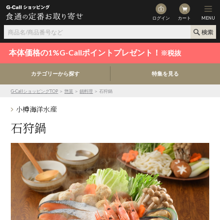
ログイン
カート
MENU
本体価格の1%G-Callポイントプレゼント！
※税抜
カテゴリーから探す
特集を見る
G-CallショッピングTOP
＞
惣菜
＞
鍋料理
＞ 石狩鍋
小樽海洋水産
石狩鍋