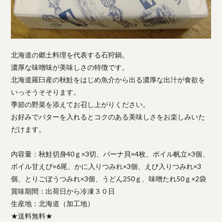
北海道の郷土料理を代表する石狩鍋。
濃厚な味噌味が美味しさの特徴です。
北海道羅臼産の秋鮭をはじめ魚介から出る濃厚な出汁が食欲を
いっそうそそります。
季節の野菜を添えてお召し上がりください。
お好みでバターを入れるとコクのある美味しさをお楽しみいた
だけます。
内容量：秋鮭切身40ｇ×3切、パーナ貝×4枚、ボイル帆立×3個、
ボイル甘えび×6尾、かに入りつみれ×3個、えび入りつみれ×3
個、とりごぼうつみれ×3個、うどん250ｇ、味噌たれ50ｇ×2袋
賞味期間：出荷日から冷凍３０日
生産地：北海道（加工地）
★送料無料★