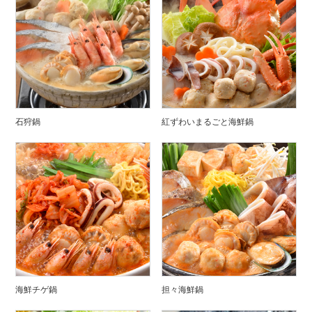
石狩鍋
紅ずわいまるごと海鮮鍋
海鮮チゲ鍋
担々海鮮鍋