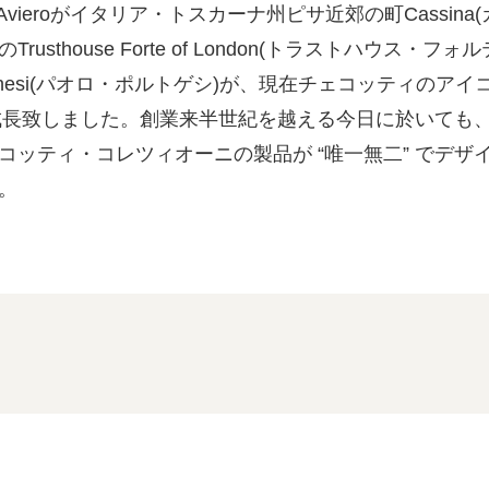
/ドリンク
ベビー
調味料
伝統工芸
乳製品/
事務用品
年 Ceccotti Avieroがイタリア・トスカーナ州ピサ近郊の町C
thouse Forte of London(トラストハウス・フ
材
関連
ギフト
豊洲お取
toghesi(パオロ・ポルトゲシ)が、現在チェコッティの
て成長致しました。創業来半世紀を越える今日に於いても
コッティ・コレツィオーニの製品が “唯一無二” でデ
。