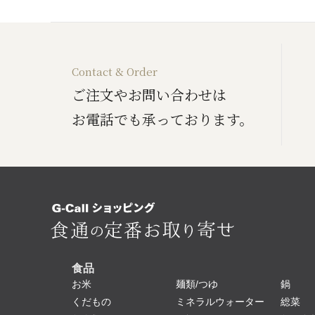
Contact & Order
ご注文やお問い合わせは
お電話でも承っております。
食品
お米
麺類/つゆ
鍋
くだもの
ミネラルウォーター
総菜