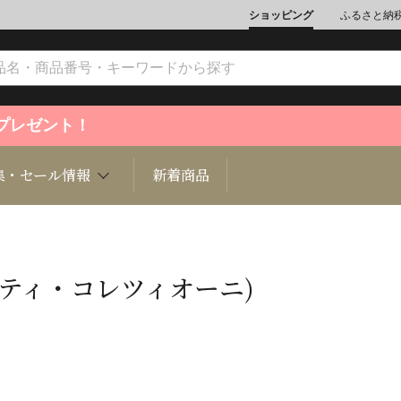
ショッピング
ふるさと納
ントプレゼント！
集・セール情報
新着商品
(チェコッティ・コレツィオーニ)
文化
魚介類
ジュエリー
肉類
インテリ
ション
総菜
定期購読雑誌
麺類/つ
書籍