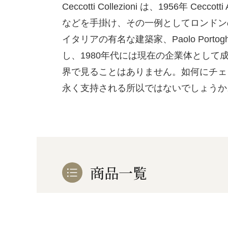
お酒
家電
珈琲/茶
キッズ
Ceccotti Collezioni は、1956
などを手掛け、その一例としてロンドンのTrus
鍋
健康/美容
旬の食
ペット
イタリアの有名な建築家、Paolo Por
し、1980年代には現在の企業体とし
産地検索
界で見ることはありません。如何にチェ
永く支持される所以ではないでしょうか
商品一覧