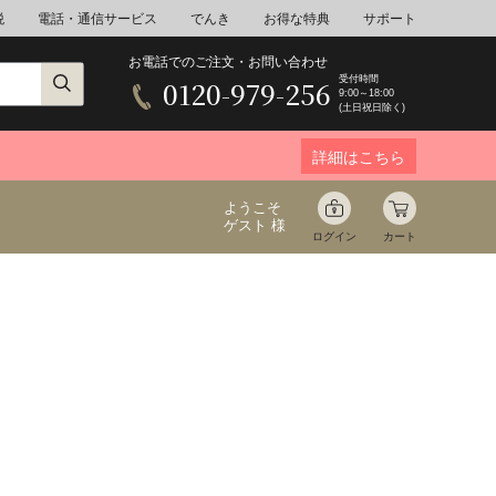
税
電話・通信サービス
でんき
お得な特典
サポート
お電話でのご注文・お問い合わせ
受付時間
0120-979-256
9:00～18:00
(土日祝日除く)
詳細はこちら
ようこそ
ゲスト 様
ログイン
カート
ア
野菜
花束ギフト
ゆ
ミネラルウォーター
音楽