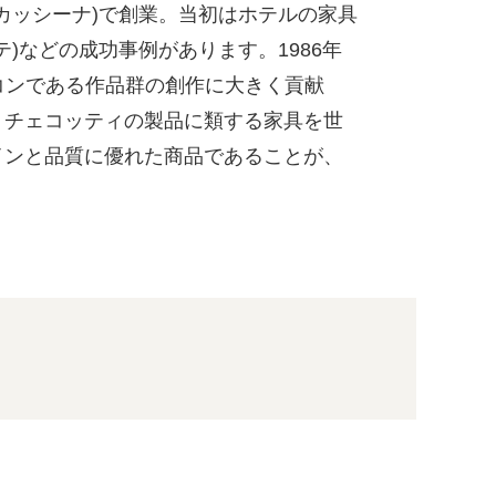
蜂蜜
パン
防災関連
assina(カッシーナ)で創業。当初はホテルの家具
ォルテ)などの成功事例があります。1986年
り寄せ
健康/美容
アイコンである作品群の創作に大きく貢献
、チェコッティの製品に類する家具を世
ザインと品質に優れた商品であることが、