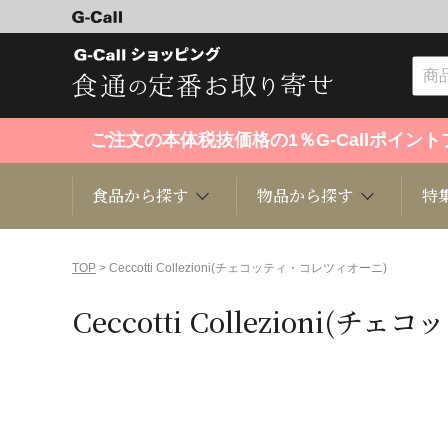
ご注文の本体税抜価格の1％G-Callポイ
食品から探す
物品から探す
特
食品から探す
物品から探す
特集・セール情報
TOP
> Ceccotti Collezioni(チェコッティ・コレツィオーニ)
Ceccotti Collezioni
くだもの
趣味・雑貨
お米
芸能・
洋菓子
キッチン用品
和菓子
ファッ