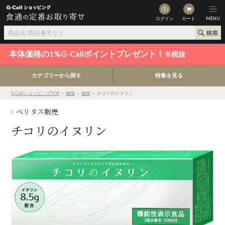
ログイン
カート
MENU
本体価格の1%G-Callポイントプレゼント！
※税抜
カテゴリーから探す
特集を見る
G-CallショッピングTOP
＞
健康
＞
健康
＞ チコリのイヌリン
ベリタス販売
チコリのイヌリン