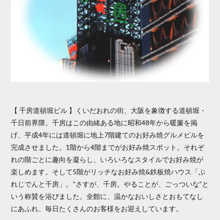
【 千房道頓堀ビル 】くいだおれの街、大阪を象徴する道頓堀・
千日前界隈。千房はこの由緒ある地に昭和48年から暖簾を掲
げ、平成4年には道頓堀に地上7階建てのお好み焼グルメビルを
完成させました。1階から4階までがお好み焼スポット。それぞ
れの階ごとに趣向を凝らし、いろいろなスタイルでお好み焼が
楽しめます。そして5階がリッチなお好み焼&鉄板焼ハウス「ぷ
れじでんと千房」。“さすが、千房。やることが、ごっついな”と
いう称賛を浴びました。全館に、温かなおいしさとおもてなし
にあふれ、毎日たくさんのお客様をお迎えしています。