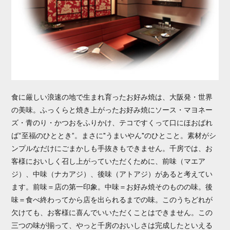
食に厳しい浪速の地で生まれ育ったお好み焼は、大阪発・世界
の美味。ふっくらと焼き上がったお好み焼にソース・マヨネー
ズ・青のり・かつおをふりかけ、テコですくって口にほおばれ
ば“至福のひととき”。まさに"うまいやん"のひとこと。素材がシ
ンプルなだけにごまかしも手抜きもできません。千房では、お
客様においしく召し上がっていただくために、前味（マエア
ジ）、中味（ナカアジ）、後味（アトアジ）があると考えてい
ます。前味＝店の第一印象。中味＝お好み焼そのものの味。後
味＝食べ終わってから店を出られるまでの味。このうちどれが
欠けても、お客様に喜んでいいただくことはできません。この
三つの味が揃って、やっと千房のおいしさは完成したといえる