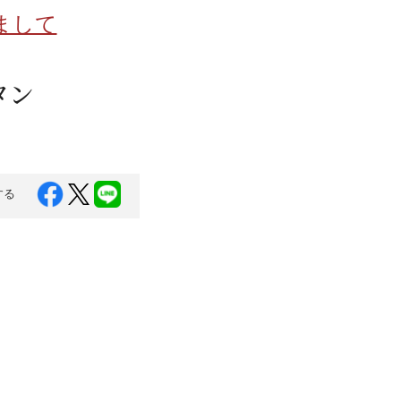
蜂蜜
パン
防災関連
まして
り寄せ
健康/美容
タン
する