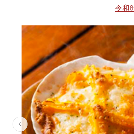
お酒
家電
珈琲/茶
キッズ
令和
鍋
健康/美容
旬の食
ペット
産地検索