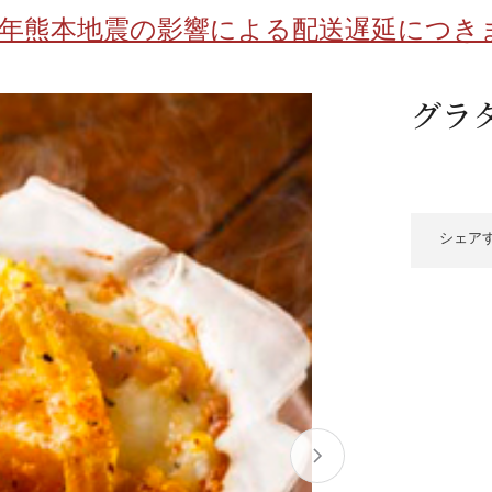
/ドリンク
ベビー
調味料
伝統工芸
乳製品/
事務用品
8年熊本地震の影響による配送遅延につき
材
関連
ギフト
豊洲お取
グラ
シェア