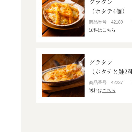
グラタン
（ホタテ4個）
商品番号
42189
送料は
こちら
グラタン
（ホタテと鮭2
商品番号
42237
送料は
こちら