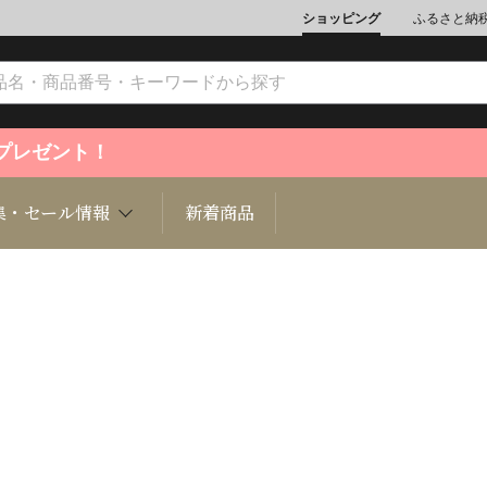
ショッピング
ふるさと納
ントプレゼント！
集・セール情報
新着商品
文化
魚介類
ジュエリー
肉類
インテリ
ション
総菜
定期購読雑誌
麺類/つ
書籍