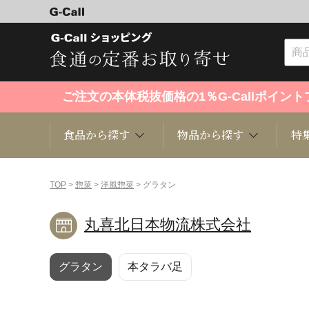
ご注文の本体税抜価格の1％G-Callポイ
食品から探す
物品から探す
特
食品から探す
物品から探す
特集・セール情報
TOP
>
惣菜
>
洋風惣菜
> グラタン
丸喜北日本物流株式会社
くだもの
趣味・雑貨
お米
芸能・
グラタン
本タラバ足
洋菓子
キッチン用品
和菓子
ファッ