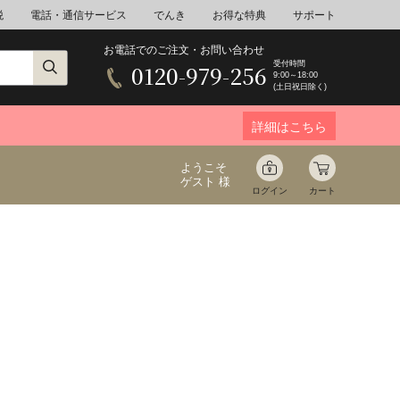
税
電話・通信サービス
でんき
お得な特典
サポート
お電話でのご注文・お問い合わせ
受付時間
0120-979-256
9:00～18:00
(土日祝日除く)
詳細はこちら
ようこそ
ゲスト 様
ログイン
カート
ア
野菜
花束ギフト
ゆ
ミネラルウォーター
音楽