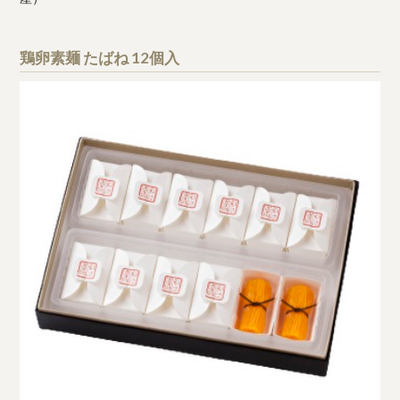
鶏卵素麺 たばね 12個入