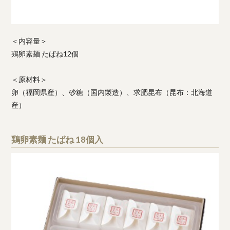
＜内容量＞
鶏卵素麺 たばね12個
＜原材料＞
卵（福岡県産）、砂糖（国内製造）、求肥昆布（昆布：北海道
産）
鶏卵素麺 たばね 18個入