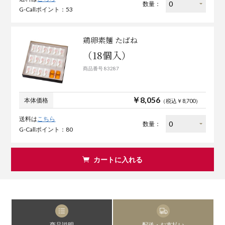
数量：
G-Callポイント：53
鶏卵素麺 たばね
（18個入）
商品番号 83287
￥8,056
本体価格
（税込￥8,700）
送料は
こちら
数量：
G-Callポイント：80
カートに入れる
商品説明
配送・お支払い