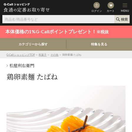
ログイン
カート
MENU
本体価格の1%G-Callポイントプレゼント！
※税抜
カテゴリーから探す
特集を見る
G-CallショッピングTOP
＞
和菓子
＞
その他
＞ 鶏卵素麺 たばね
松屋利右衛門
鶏卵素麺 たばね