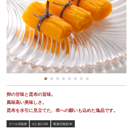
卵の甘味と昆布の旨味。
風味高い美味しさ。
昆布を水引に見立てた、幸への願いも込めた逸品です。
クール宅急便
のし貼りOK
配達日指定OK