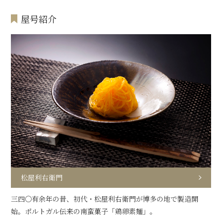
屋号紹介
松屋利右衛門
三四〇有余年の昔、初代・松屋利右衛門が博多の地で製造開
始。ポルトガル伝来の南蛮菓子「鶏卵素麺」。